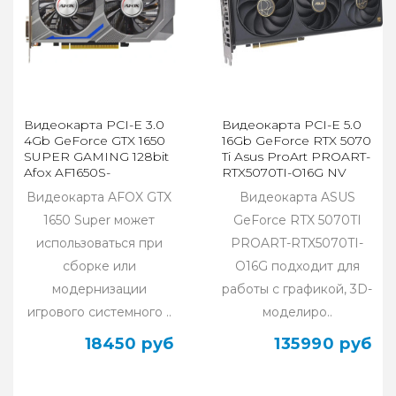
Видеокарта PCI-E 3.0
Видеокарта PCI-E 5.0
4Gb GeForce GTX 1650
16Gb GeForce RTX 5070
SUPER GAMING 128bit
Ti Asus ProArt PROART-
Afox AF1650S-
RTX5070TI-O16G NV
4096D6H1-V4
Видеокарта AFOX GTX
Видеокарта ASUS
1650 Super может
GeForce RTX 5070TI
использоваться при
PROART-RTX5070TI-
сборке или
O16G подходит для
модернизации
работы с графикой, 3D-
игрового системного ..
моделиро..
18450 руб
135990 руб