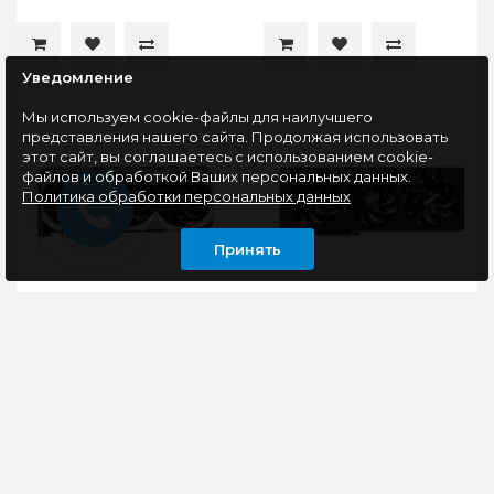
Уведомление
Мы используем cookie-файлы для наилучшего
представления нашего сайта. Продолжая использовать
этот сайт, вы соглашаетесь с использованием cookie-
файлов и обработкой Ваших персональных данных.
Политика обработки персональных данных
Принять
Видеокарта PCI-E 4.0
Видеокарта PCI-E 5.0
16Gb GeForce RTX
16Gb GeForce RTX 5070
4080 Super MSI
Ti Palit GAMINGPRO-S
VENTUS 3X OC
Видеокарта MSI
Видеокарта Palit
GeForce RTX 4080
GeForce RTX 5070 Ti
SUPER VENTUS 3X OC
GamingPro-S