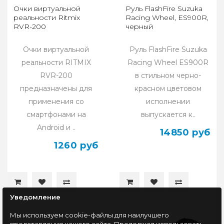
Очки виртуальной
Руль FlashFire Suzuka
реальности Ritmix
Racing Wheel, ES900R,
RVR-200
черный
Очки виртуальной
Руль FlashFire Suzuka
реальности RITMIX
Racing Wheel ES900R
RVR-200
в стильном черно-
предназначены для
красном цветовом
применения со
исполнении
смартфонами на
выпускается к..
Android и ..
14850 руб
1260 руб
Уведомление
Мы используем cookie-файлы для наилучшего