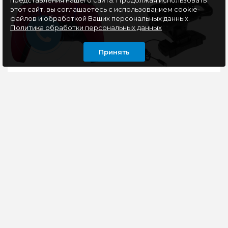
представления нашего сайта. Продолжая использовать
этот сайт, вы соглашаетесь с использованием cookie-
файлов и обработкой Ваших персональных данных.
Политика обработки персональных данных
Принять
Геймпад PlayStation
Руль FlashFire Monaco
DualSense для:
Racing Wheel, F117,
PlayStation 5 (CFI-
черный
ZCT1W) красный
Геймпад
Руль FlashFire Monza
беспроводной
Racing Wheel
PlayStation DualSense
WH63201V – отличный
CFI-ZCT1W с корпусом
выбор для любителей
темно-красного цвета
гоночных видеоигр.
выпускается спе..
Спортив..
7200 руб
13950 руб