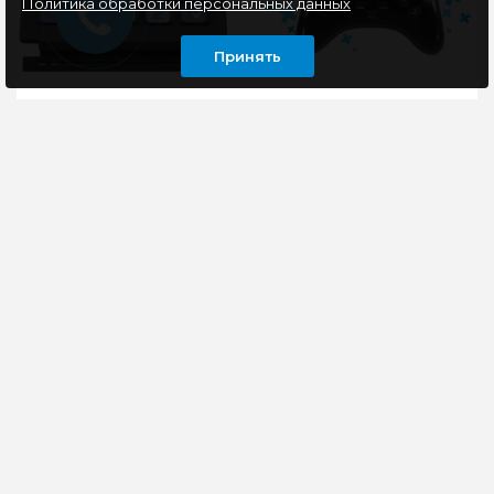
Политика обработки персональных данных
Принять
Стрим-дека Redragon
Геймпад Defender
Streamcraft, 15
Game Master G2 USB
кастом.кнопок
Redragon Streamcraft –
Прекрасная модель
это инновационное
для начинающих
устройство для
геймеров. При
управления контентом
доступной цене
во время прямых
геймпад имеет все
трансля..
необходимые
функцион..
6930 руб
405 руб