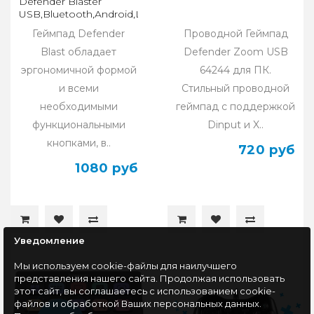
Defender Blaster
USB,Bluetooth,Android,Li-
Ion
Геймпад Defender
Проводной Геймпад
Blast обладает
Defender Zoom USB
эргономичной формой
64244 для ПК.
и всеми
Стильный проводной
необходимыми
геймпад с поддержкой
функциональными
Dinput и X..
кнопками, в..
720 руб
1080 руб
Уведомление
Мы используем cookie-файлы для наилучшего
представления нашего сайта. Продолжая использовать
этот сайт, вы соглашаетесь с использованием cookie-
файлов и обработкой Ваших персональных данных.