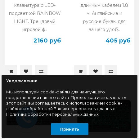
клавиатура с LED-
длинным кабелем 1.8
подсветкой RAINBOW
м. Английские и
LIGHT. Трендовый
русские буквы для
игровой ф..
вашего удоб..
2160 руб
405 руб
Уведомление
Мы используем cookie-файлы для наилучшего
представления нашего сайта. Продолжая использовать
этот сайт, вы соглашаетесь с использованием cookie-
файлов и обработкой Ваших персональных данных.
Политика обработки персональных данных
Принять