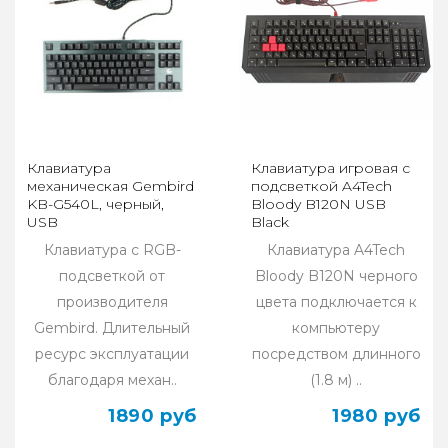
Клавиатура
Клавиатура игровая с
механическая Gembird
подсветкой A4Tech
KB-G540L, черный,
Bloody B120N USB
USB
Black
Клавиатура с RGB-
Клавиатура A4Tech
подсветкой от
Bloody B120N черного
производителя
цвета подключается к
Gembird. Длительный
компьютеру
ресурс эксплуатации
посредством длинного
благодаря механ..
(1.8 м) ..
1890 руб
1980 руб