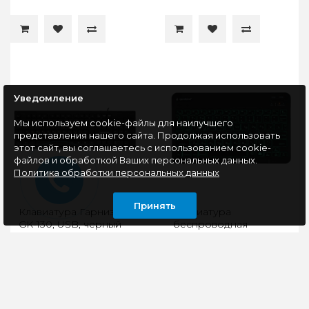
Уведомление
Мы используем cookie-файлы для наилучшего
представления нашего сайта. Продолжая использовать
этот сайт, вы соглашаетесь с использованием cookie-
файлов и обработкой Ваших персональных данных.
Политика обработки персональных данных
Принять
Клавиатура Гарнизон
Клавиатура
GK-130, USB, черный
беспроводная
Gembird KBW-4N,
Bluetooth, подсветка 7
цветов, черный
Клавиатура проводная
Клавиатура
Гарнизон GK-130 –
беспроводная
простая в
Gembird KBW-4