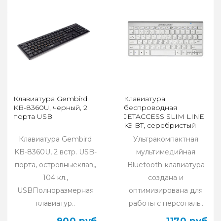
Клавиатура Gembird
Клавиатура
KB-8360U, черный, 2
беспроводная
порта USB
JETACCESS SLIM LINE
K9 BT, серебристый
Клавиатура Gembird
Ультракомпактная
KB-8360U, 2 встр. USB-
мультимедийная
порта, островныеклав,,
Bluetooth-клавиатура
104 кл.,
создана и
USBПолноразмерная
оптимизирована для
клавиатур..
работы с персональ..