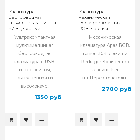
Клавиатура
Клавиатура
беспроводная
механическая
JETACCESS SLIM LINE
Redragon Apas RU,
K7 BT, черный
RGB, черный
Ультракомпактная
Механическая
мультимедийная
клавиатура Apas RGB,
беспроводная
тонкая,104 клавиши
клавиатура с USB-
RedragonКоличество
интерфейсом,
клавиш: 104
выполненная из
шт.Переключатели..
высококаче..
2700 руб
1350 руб