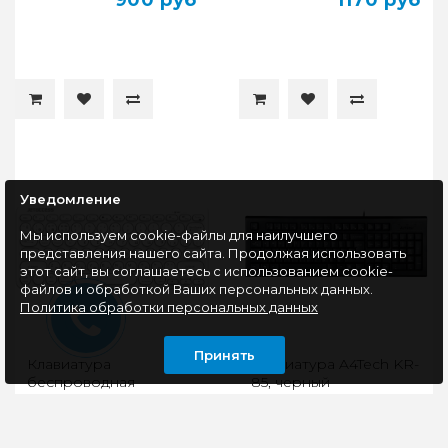
900 руб
1170 руб
Уведомление
Мы используем cookie-файлы для наилучшего
представления нашего сайта. Продолжая использовать
этот сайт, вы соглашаетесь с использованием cookie-
файлов и обработкой Ваших персональных данных.
Политика обработки персональных данных
Принять
Клавиатура
Клавиатура A4Tech KR-
беспроводная
85, черный
JETACCESS SLIM LINE
K12 BT, BT+2.4G, белый
Технология Bluetooth
Клавиатура проводная