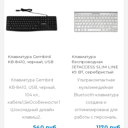
Клавиатура Gembird
Клавиатура
KB-8410, черный, USB
беспроводная
JETACCESS SLIM LINE
K9 BT, серебристый
Клавиатура Gembird
Ультракомпактная
KB-8410, USB, черный,
мультимедийная
104 кл.,
Bluetooth-клавиатура
кабель1,5мОсобенности:1.
создана и
Шоколадный дизайн
оптимизирована для
клавиш2..
работы с персональ..
540 руб
1170 руб