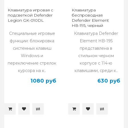
Клавиатура игровая с
Клавиатура
подсветкой Defender
беспроводная
Legion GK-010DL
Defender Element
НВ-195, черный
Специальные игровые
Клавиатура Defender
функции: блокировка
Element HB-195
системных клавиш
представлена в
Windows и
стильном черном
переключение стрелок
корпусе с 114-ю
курсора на к..
клавишами, среди к..
1080 руб
630 руб