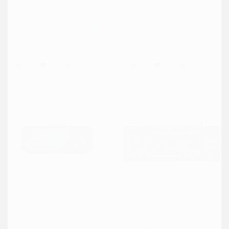
н..
1395 руб
405 руб
Клавиатура игровая с
Клавиатура
подсветкой Panteon
механическая
M350 USB, чёрная
Defender Blitz GK-240L,
черный