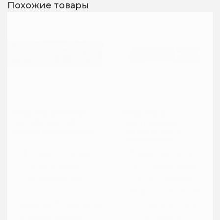
Похожие товары
Клавиатура Defender
Клавиатура
Next HB-440 USB
беспроводная
RU,черная,полноразмерная
Gembird KBW-1,
серебристый
Прочная усиленная
Клавиатура Gembird
конструкция
KBW-1 представляет
продлевает срок
собой устройство
службы
ввода, с которым вы
клавиатурыПолноразмерная
сможете достичь
раскладка клавишУгол
абсолютно..