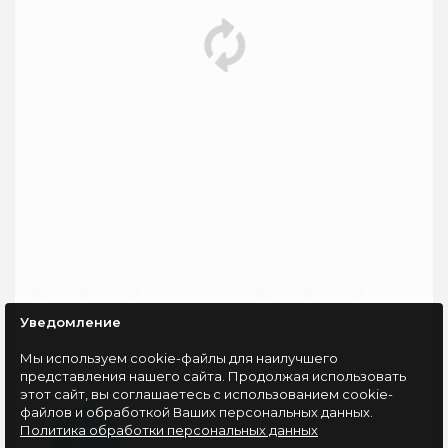
Клавиатура проводная
Лучший вариант для
Jet.A Panteon M350 –
шутеров: короткий
игровая модель
корпус повышенной
мембранного типа со
износостойкости,
стильным черным
полный геймерский
корпусо..
функционал..
1440 руб
1665 руб
Уведомление
Мы используем cookie-файлы для наилучшего
представления нашего сайта. Продолжая использовать
этот сайт, вы соглашаетесь с использованием cookie-
файлов и обработкой Ваших персональных данных.
Политика обработки персональных данных