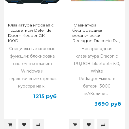
Клавиатура игровая с
Клавиатура
подсветкой Defender
беспроводная
Doom Keeper GK-
механическая
100DL
Redragon Draconic RU,
RGB, BT, белый
Специальные игровые
Беспроводная
функции: блокировка
клавиатура Draconic
системных клавиш
RU,RGB, bluetooth 5.0,
Windows и
White
переключение стрелок
RedragonЕмкость
курсора на к..
батари: 3000
мАКоличес..
1215 руб
3690 руб