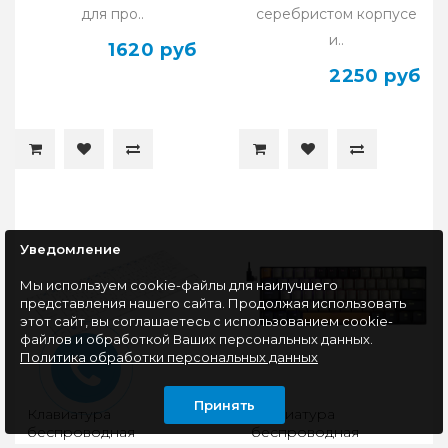
для про..
серебристом корпусе
и..
1620 руб
2250 руб
Уведомление
Мы используем cookie-файлы для наилучшего
представления нашего сайта. Продолжая использовать
этот сайт, вы соглашаетесь с использованием cookie-
файлов и обработкой Ваших персональных данных.
Политика обработки персональных данных
Принять
Клавиатура
Клавиатура
беспроводная
беспроводная