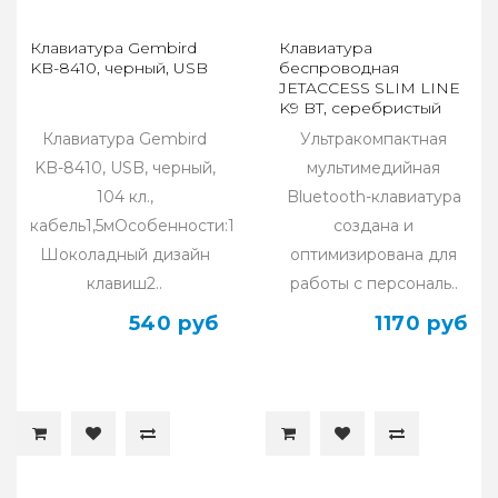
Клавиатура Gembird
Клавиатура
KB-8410, черный, USB
беспроводная
JETACCESS SLIM LINE
K9 BT, серебристый
Клавиатура Gembird
Ультракомпактная
KB-8410, USB, черный,
мультимедийная
104 кл.,
Bluetooth-клавиатура
кабель1,5мОсобенности:1.
создана и
Шоколадный дизайн
оптимизирована для
клавиш2..
работы с персональ..
540 руб
1170 руб