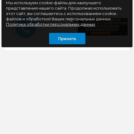
Мы используем cookie-файлы для наилучшего
представления нашего сайта. Продолжая использовать
этот сайт, вы соглашаетесь с использованием cookie-
файлов и обработкой Ваших персональных данных.
Политика обработки персональных данных
Принять
Клавиатура
Клавиатура
беспроводная
беспроводная
JETACCESS SLIM LINE
механическая
K7 W,USB 2,4G, белая
Redragon Caraxes Pro,
RGB, BT+2.4G, черный/
Ультракомпактная
Клавиатура Redragon
серый
мультимедийная
Caraxes Pro это
беспроводная
небольшая по
клавиатура с USB-
размерам, удобная в
интерфейсом,
ежедневном
выполненная из
использовании
высококаче..
комбин..