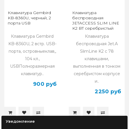
Клавиатура Gembird
Клавиатура
KB-8360U, черный, 2
беспроводная
порта USB
JETACCESS SLIM LINE
K2 BT серебристый
Клавиатура Gembird
Клавиатура
KB-8360U, 2 встр. USB-
беспроводная Jet.A
порта, островныеклав,,
SlimLine K2 с 78
104 кл.,
клавишами,
USBПолноразмерная
выполненная в тонком
клавиатур..
серебристом корпусе
и..
900 руб
2250 руб
Уведомление