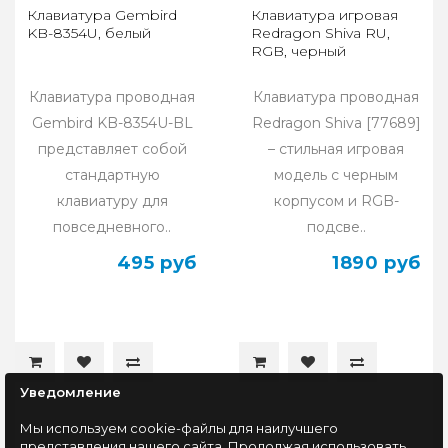
Клавиатура Gembird
Клавиатура игровая
KB-8354U, белый
Redragon Shiva RU,
RGB, черный
Клавиатура проводная
Клавиатура проводная
Gembird KB-8354U-BL
Redragon Shiva [77689]
представляет собой
– стильная игровая
стандартную
модель с черным
клавиатуру для
корпусом и RGB-
повседневного..
подсве..
495 руб
1890 руб
Уведомление
Мы используем cookie-файлы для наилучшего
представления нашего сайта. Продолжая использовать