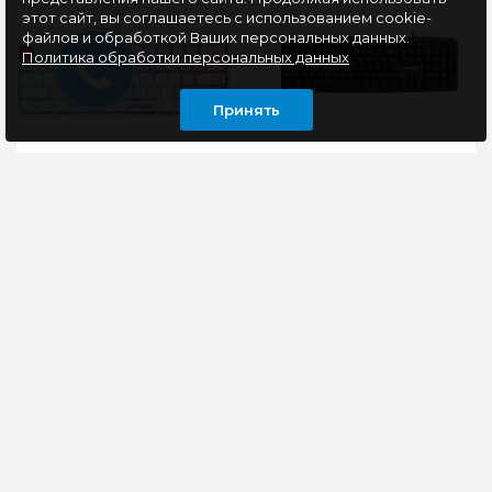
этот сайт, вы соглашаетесь с использованием cookie-
файлов и обработкой Ваших персональных данных.
Политика обработки персональных данных
Принять
Клавиатура
Клавиатура Smartbuy
механическая
ONE 112 USB ,черный
Defender Eternal GK-
019, белый
Механические
Клавиатура проводная
переключатели
SmartBuy SBK-112U-K
OUTEMU
станет надежным
RedТехнология Hot
дополнением
SwapBluetooth-
домашнего или
интерфейс3 режима
офисного компьюте..
подключенияПрово..
360 руб