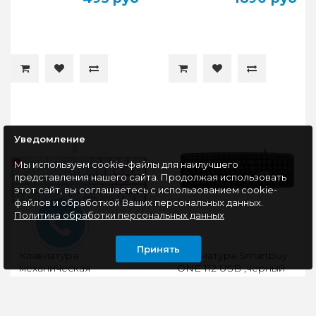
Уведомление
Мы используем cookie-файлы для наилучшего
представления нашего сайта. Продолжая использовать
этот сайт, вы соглашаетесь с использованием cookie-
файлов и обработкой Ваших персональных данных.
Политика обработки персональных данных
Принять
Клавиатура
Клавиатура Smartbuy
механическая
ONE 112 USB ,черный
Defender Eternal GK-
019, белый
Механические
Клавиатура проводная