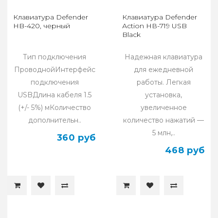
Клавиатура Defender
Клавиатура Defender
HB-420, черный
Асtiоn НВ-719 USB
Black
Тип подключения
Надежная клавиатура
ПроводнойИнтерфейс
для ежедневной
подключения
работы. Легкая
USBДлина кабеля 1.5
установка,
(+/- 5%) мКоличество
увеличенное
дополнительн..
количество нажатий —
5 млн,..
360 руб
468 руб