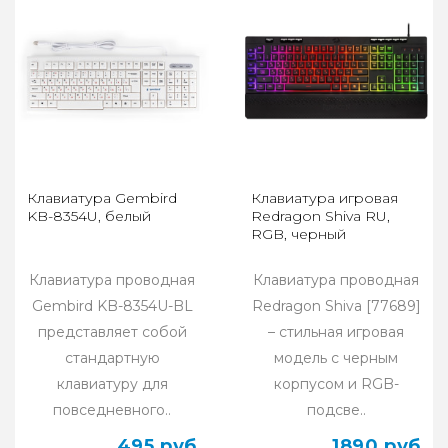
Клавиатура Gembird
Клавиатура игровая
KB-8354U, белый
Redragon Shiva RU,
RGB, черный
Клавиатура проводная
Клавиатура проводная
Gembird KB-8354U-BL
Redragon Shiva [77689]
представляет собой
– стильная игровая
стандартную
модель с черным
клавиатуру для
корпусом и RGB-
повседневного..
подсве..
495 руб
1890 руб