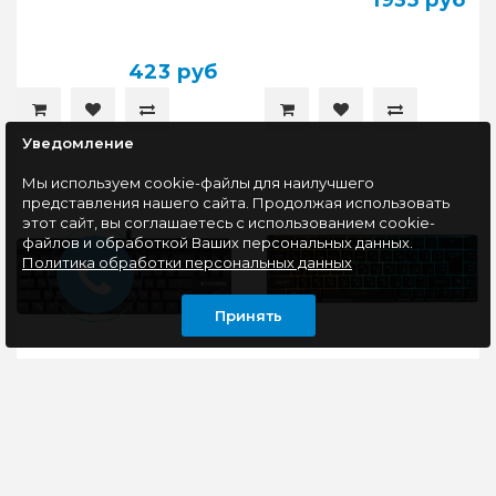
1935 руб
423 руб
Уведомление
Мы используем cookie-файлы для наилучшего
представления нашего сайта. Продолжая использовать
этот сайт, вы соглашаетесь с использованием cookie-
файлов и обработкой Ваших персональных данных.
Политика обработки персональных данных
Принять
Клавиатура
Клавиатура игровая с
механическая
подсветкой PANTEON
Defender Mechanoid
M2, 65%, черный
GK-581, черный
Компактная и удобная
Клавиатура проводная