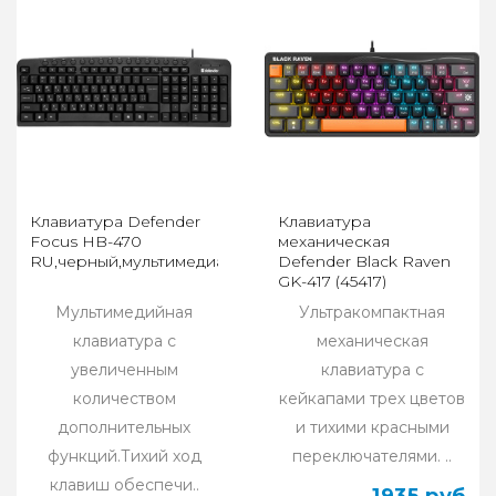
Клавиатура Defender
Клавиатура
Focus HB-470
механическая
RU,черный,мультимедиа
Defender Black Raven
GK-417 (45417)
Мультимедийная
Ультракомпактная
клавиатура с
механическая
увеличенным
клавиатура с
количеством
кейкапами трех цветов
дополнительных
и тихими красными
функций.Тихий ход
переключателями. ..
клавиш обеспечи..