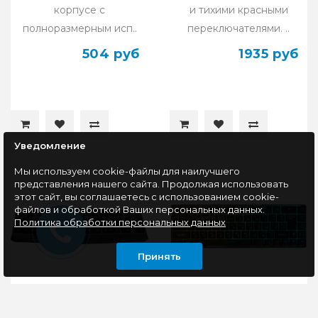
корпусе с
и тихими красными
полноразмерным исп..
переключателями. ..
504 руб
1935 руб
Уведомление
Мы используем cookie-файлы для наилучшего
представления нашего сайта. Продолжая использовать
этот сайт, вы соглашаетесь с использованием cookie-
файлов и обработкой Ваших персональных данных.
Политика обработки персональных данных
Принять
Клавиатура
Клавиатура игровая с