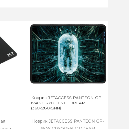
Коврик JETACCESS PANTEON GP-
66AS CRYOGENIC DREAM
(360x280x3мм)
вая
Коврик JETACCESS PANTEON GP-
ность,
66AS CRYOGENIC DREAM