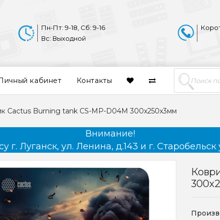
Пн-Пт: 9-18, Сб: 9-16
Коро
Вс: Выходной
Личный кабинет
Контакты
к Cactus Burning tank CS-MP-D04M 300x250x3мм
Внимание!
 г. Луганск, ул. Ленина, д.143 и г. Старобельск 
Коври
300x
Произв