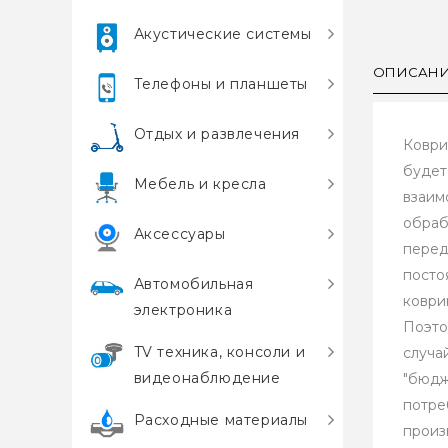
Акустические системы
ОПИСАН
Телефоны и планшеты
Отдых и развлечения
Коври
будет
Мебель и кресла
взаим
обраб
Аксессуары
перед
посто
Автомобильная
коври
электроника
Поэто
TV техника, консоли и
случа
видеонаблюдение
"бюдж
потре
Расходные материалы
произ