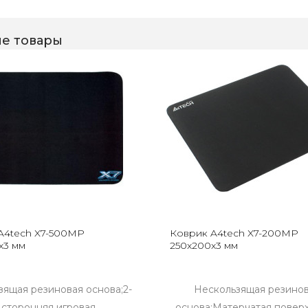
е товары
A4tech X7-500MP
Коврик A4tech X7-200MP
x3 мм
250x200x3 мм
зящая резиновая основа;2-
Нескользящая резино
 сторонняя игровая
основа;Матерчатая поверх