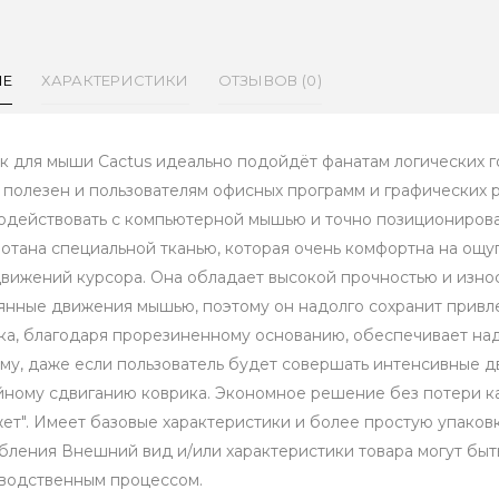
ИЕ
ХАРАКТЕРИСТИКИ
ОТЗЫВОВ (0)
к для мыши Cactus идеально подойдёт фанатам логических го
 полезен и пользователям офисных программ и графических 
одействовать с компьютерной мышью и точно позиционирова
отана специальной тканью, которая очень комфортна на ощуп
вижений курсора. Она обладает высокой прочностью и изно
янные движения мышью, поэтому он надолго сохранит привл
ка, благодаря прорезиненному основанию, обеспечивает над
му, даже если пользователь будет совершать интенсивные д
йному сдвиганию коврика. Экономное решение без потери ка
ет". Имеет базовые характеристики и более простую упаков
бления Внешний вид и/или характеристики товара могут быт
водственным процессом.