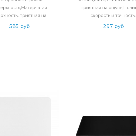
ерхность;Матерчатая
приятная на ощупь;Пов
рхность, приятная на ..
скорость и точность.
585 руб
297 руб