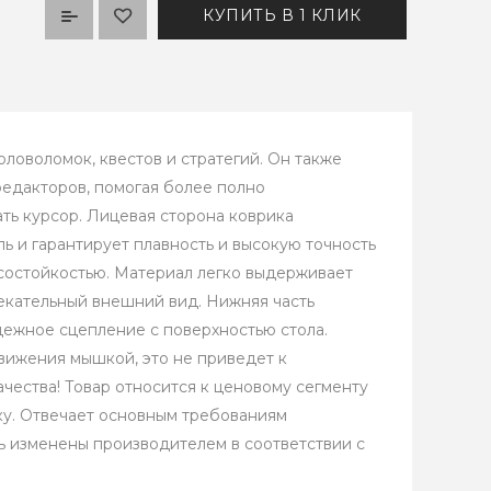
КУПИТЬ В 1 КЛИК
ловоломок, квестов и стратегий. Он также
редакторов, помогая более полно
ть курсор. Лицевая сторона коврика
ь и гарантирует плавность и высокую точность
состойкостью. Материал легко выдерживает
екательный внешний вид. Нижняя часть
ежное сцепление с поверхностью стола.
вижения мышкой, это не приведет к
чества! Товар относится к ценовому сегменту
ку. Отвечает основным требованиям
ь изменены производителем в соответствии с