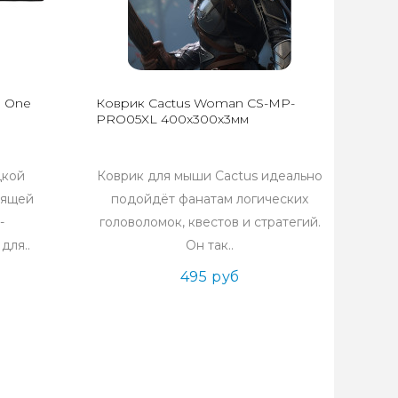
a One
Коврик Cactus Woman CS-MP-
PRO05XL 400x300x3мм
дкой
Коврик для мыши Cactus идеально
зящей
подойдёт фанатам логических
-
головоломок, квестов и стратегий.
для..
Он так..
495 руб