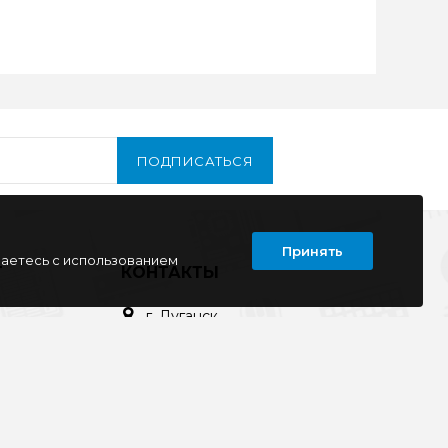
ПОДПИСАТЬСЯ
Принять
шаетесь с использованием
Т
КОНТАКТЫ
г. Луганск
кв. Дружба 11
ул. Тимирязева, 11а
ул. Советская, д. 6
ул. Ленина, д.143