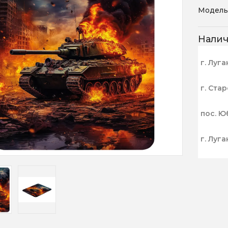
Модель
Нали
г. Луга
г. Ста
пос. Ю
г. Луга