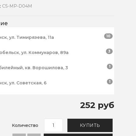
:
CS-MP-D04M
чие
10
нск, ул. Тимирязева, 11а
3
робельск, ул. Коммунаров, 89а
1
билейный, кв. Ворошилова, 3
1
нск, ул. Советская, 6
252 руб
Количество
КУПИТЬ