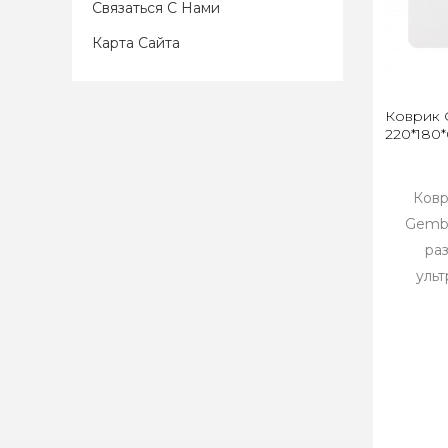
Связаться С Нами
Карта Сайта
Коврик 
220*180*
Ковр
Gembi
ра
ульт