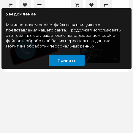
Уведомление
Мы используем cookie-файлы для наилучшего
представления нашего сайта. Продолжая использовать
этот сайт, вы соглашаетесь с использованием cookie-
файлов и обработкой Ваших персональных данных.
Политика обработки персональных данных
Принять
Коврик Smartbuy
Коврик Gembird MP-
RUSH Red cage M-size,
GAME12 Снайпер
360*270*3мм (SBMP-
250*200*3мм
02G-K)
Поверхность игрового
Коврик Gembird MP-
коврика
GAME12 – полезный
оптимизирована для
аксессуар для
высокоточного
компьютерной мыши.