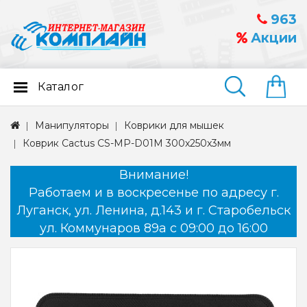
963
Акции
Каталог
Найти
Манипуляторы
Коврики для мышек
Коврик Cactus CS-MP-D01M 300x250x3мм
Внимание!
Работаем и в воскресенье по адресу г.
Луганск, ул. Ленина, д.143 и г. Старобельск
ул. Коммунаров 89а с 09:00 до 16:00