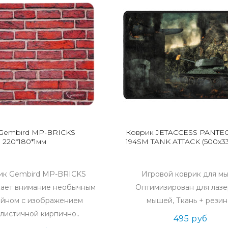
Gembird MP-BRICKS
Коврик JETACCESS PANTE
 220*180*1мм
194SM TANK ATTACK (500x3
ик Gembird MP-BRICKS
Игровой коврик для м
кает внимание необычным
Оптимизирован для лаз
айном с изображением
мышей, Ткань + резина
листичной кирпично..
495 руб