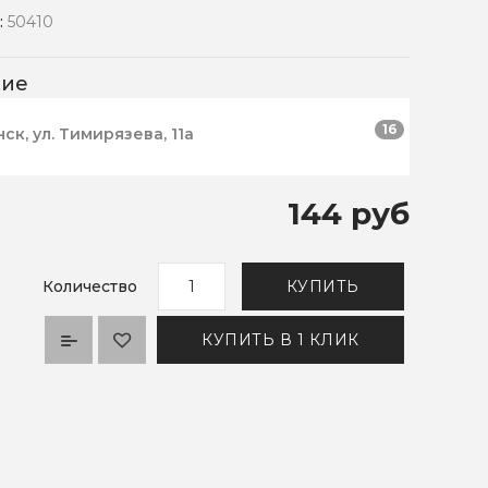
:
50410
чие
16
нск, ул. Тимирязева, 11а
144 руб
Количество
КУПИТЬ
КУПИТЬ В 1 КЛИК