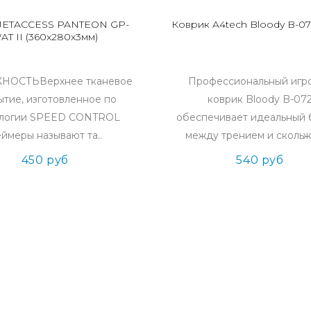
JETACCESS PANTEON GP-
Коврик A4tech Bloody B-07
T II (360x280x3мм)
НОСТЬВерхнее тканевое
Профессиональный игр
ытие, изготовленное по
коврик Bloody B-07
ологии SPEED CONTROL
обеспечивает идеальный 
еймеры называют та..
между трением и скольж
450 руб
540 руб