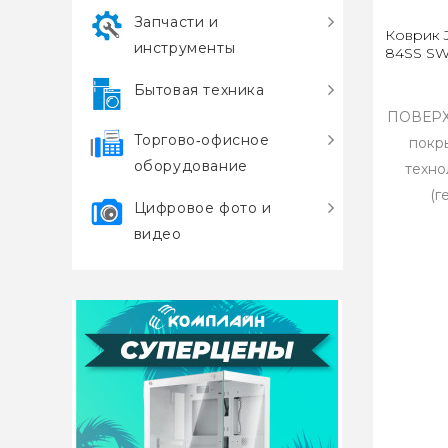
Запчасти и
Коврик 
инструменты
84SS SWA
Бытовая техника
ПОВЕРХ
Торгово‑офисное
покр
оборудование
техн
(г
Цифровое фото и
видео