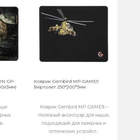
ON GP-
Коврик Gembird MP-GAME9
30x3мм)
Вертолет 250*200*3мм
ыши
Коврик Gembird MP-GAME9 –
ерных
полезный аксессуар для мыши,
..
подходящий для лазерных и
оптических устройст..