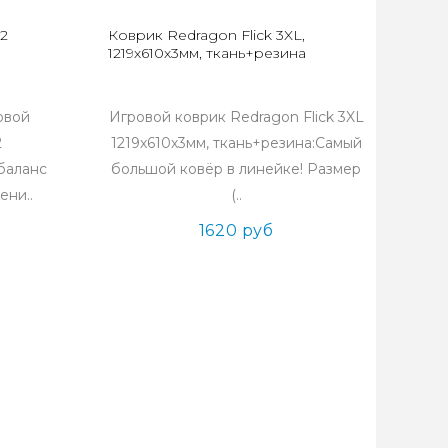
2
Коврик Redragon Flick 3XL,
1219х610х3мм, ткань+резина
овой
Игровой коврик Redragon Flick 3XL
2
1219х610х3мм, ткань+резина:Самый
баланс
большой ковёр в линейке! Размер
ени..
(..
1620 руб