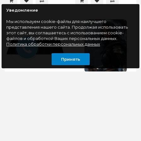
Уведомление
Мы используем cookie-файлы для наилучшего
представления нашего сайта. Продолжая использовать
этот сайт, вы соглашаетесь с использованием cookie-
файлов и обработкой Ваших персональных данных.
Политика обработки персональных данных
Принять
Коврик Defender Black
Коврик Cactus Woman
Ultra One 780*300*5мм
CS-MP-PRO05XL
400x300x3мм
Коврик для мыши с
Коврик для мыши
гладкой поверхностью
Cactus идеально
и нескользящей
подойдёт фанатам
каучуковой основой -
логических