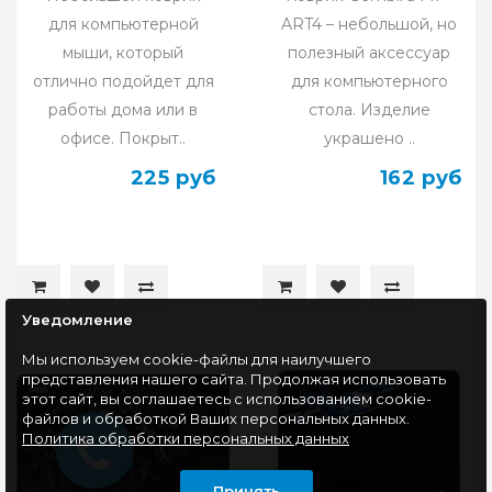
для компьютерной
ART4 – небольшой, но
мыши, который
полезный аксессуар
отлично подойдет для
для компьютерного
работы дома или в
стола. Изделие
офисе. Покрыт..
украшено ..
225 руб
162 руб
Уведомление
Мы используем cookie-файлы для наилучшего
представления нашего сайта. Продолжая использовать
этот сайт, вы соглашаетесь с использованием cookie-
файлов и обработкой Ваших персональных данных.
Политика обработки персональных данных
Принять