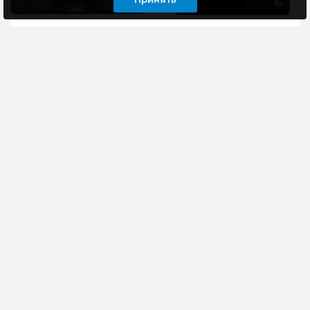
Коврик JETACCESS
Коврик Gembird MP-
PANTEON GP-182SM
GAME8 Самолет
SWAT (500x330x3мм)
250*200*3мм
Коврик JETACCESS
Маленький коврик
PANTEON GP-182SM
Gembird MP-GAME8
SWAT представлен в
подойдет для
стильном игровом
стандартного
дизайне. Специальное
компьютерного стола.
тканевое ..
Немаркое черное изд..
495 руб
135 руб