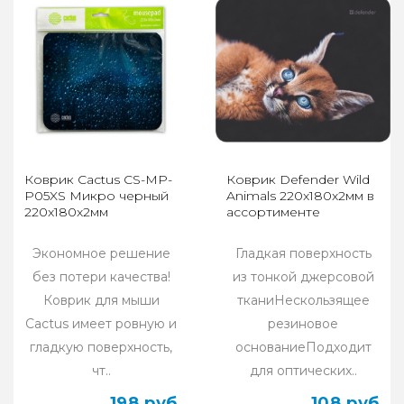
Коврик Cactus CS-MP-
Коврик Defender Wild
P05XS Микро черный
Animals 220x180x2мм в
220x180x2мм
ассортименте
Экономное решение
Гладкая поверхность
без потери качества!
из тонкой джерсовой
Коврик для мыши
тканиНескользящее
Cactus имеет ровную и
резиновое
гладкую поверхность,
основаниеПодходит
чт..
для оптических..
198 руб
108 руб