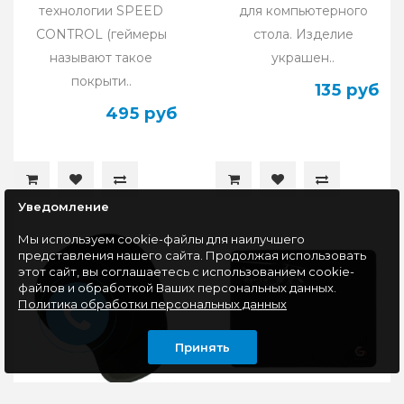
технологии SPEED
для компьютерного
CONTROL (геймеры
стола. Изделие
называют такое
украшен..
покрыти..
135 руб
495 руб
Уведомление
Мы используем cookie-файлы для наилучшего
представления нашего сайта. Продолжая использовать
этот сайт, вы соглашаетесь с использованием cookie-
файлов и обработкой Ваших персональных данных.
Политика обработки персональных данных
Принять