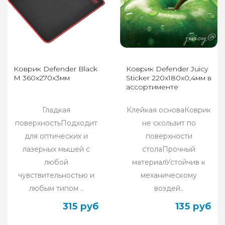
Коврик Defender Black
Коврик Defender Juicy
M 360x270x3мм
Sticker 220x180x0,4мм в
ассортименте
Гладкая
Клейкая основаКоврик
поверхностьПодходит
не скользит по
для оптических и
поверхности
лазерных мышей с
столаПрочный
любой
материалУстойчив к
чувствительностью и
механическому
любым типом ..
воздей..
315 руб
135 руб