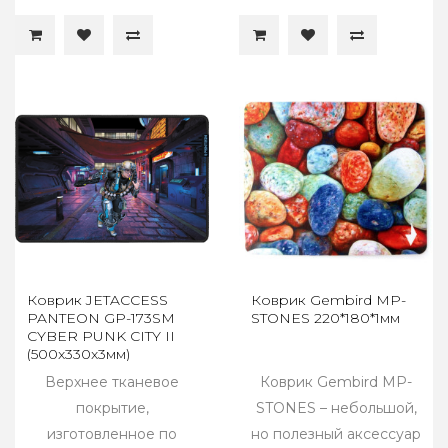
Коврик JETACCESS
Коврик Gembird MP-
PANTEON GP-173SM
STONES 220*180*1мм
CYBER PUNK CITY II
(500x330x3мм)
Верхнее тканевое
Коврик Gembird MP-
покрытие,
STONES – небольшой,
изготовленное по
но полезный аксессуар