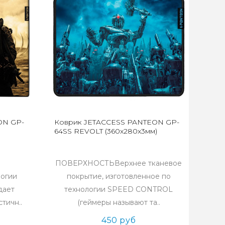
ON GP-
Коврик JETACCESS PANTEON GP-
64SS REVOLT (360x280x3мм)
ПОВЕРХНОСТЬВерхнее тканевое
логии
покрытие, изготовленное по
дает
технологии SPEED CONTROL
тичн..
(геймеры называют та..
450 руб