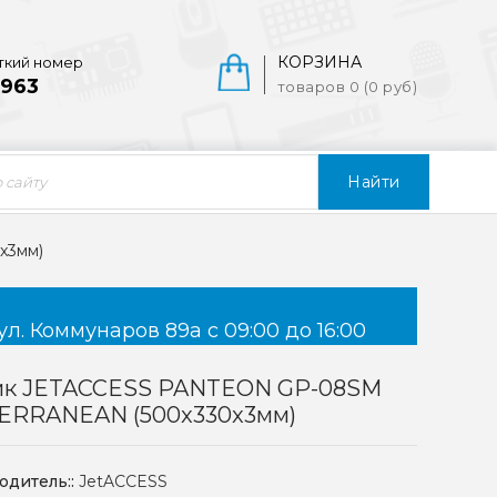
КОРЗИНА
ткий номер
963
товаров 0 (0 руб)
Найти
x3мм)
ул. Коммунаров 89а с 09:00 до 16:00
ик JETACCESS PANTEON GP-08SM
ERRANEAN (500x330x3мм)
одитель::
JetACCESS