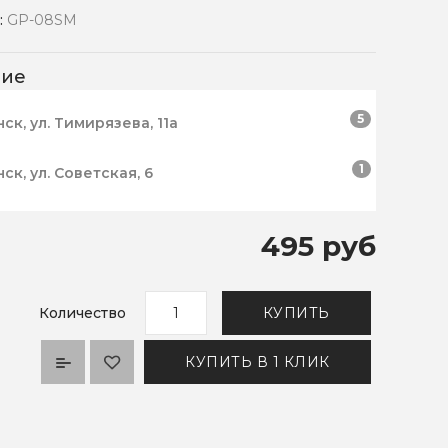
:
GP-08SM
чие
5
нск, ул. Тимирязева, 11а
1
нск, ул. Советская, 6
495 руб
Количество
КУПИТЬ
КУПИТЬ В 1 КЛИК