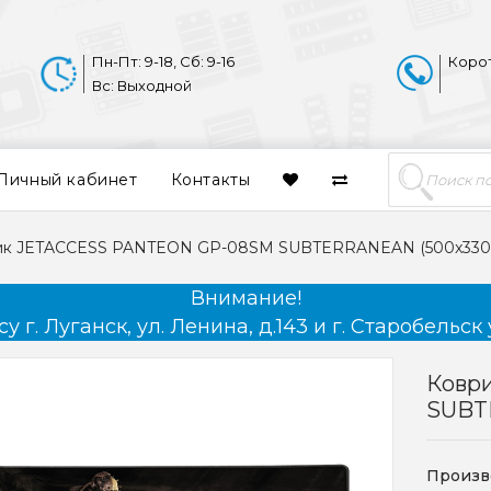
Пн-Пт: 9-18, Сб: 9-16
Коро
Вс: Выходной
Личный кабинет
Контакты
ик JETACCESS PANTEON GP-08SM SUBTERRANEAN (500x330
Внимание!
 г. Луганск, ул. Ленина, д.143 и г. Старобельск 
Ковр
SUBT
Произв