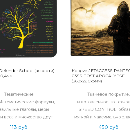
efender School (ассорти)
Коврик JETACCESS PANTE
x0,4мм
03SS POST APOCALYPSE
(360x280x3мм)
Тематические
Тканевое покрытие,
Математические формулы,
изготовленное по техно
авильные глаголы, меры
SPEED CONTROL, обла
и веса и множество друг..
мягкой и максимально элас
113 руб
450 руб