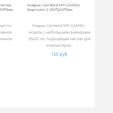
пястье
Коврик Gembird MP-GAME4
95*5мм,
Вертолет-2 250*200*3мм
зит по
Коврик Gembird MP-GAME4 –
тивной
модель с небольшими размерами
женном
25x20 см, подходящая как раз для
компьютерно..
135 руб