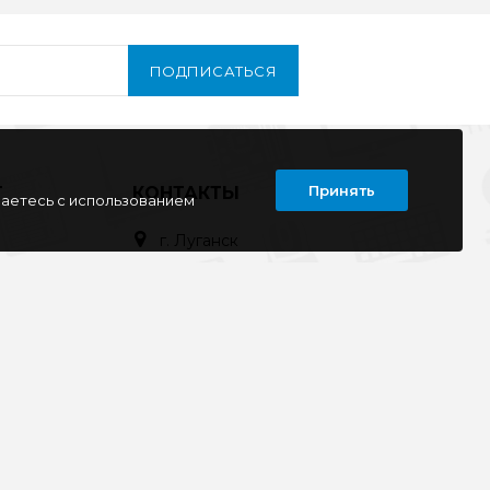
ПОДПИСАТЬСЯ
Принять
Т
КОНТАКТЫ
шаетесь с использованием
г. Луганск
кв. Дружба 11
ул. Тимирязева, 11а
ул. Советская, д. 6
ул. Ленина, д.143
кв. Ворошилова, д.3
г. Старобельск
ул. Коммунаров 89а