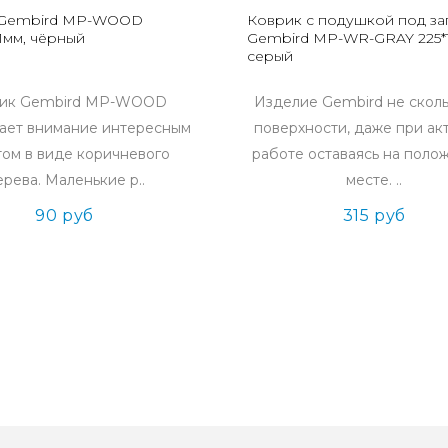
 Gembird MP-WOOD
Коврик с подушкой под за
1мм, чёрный
Gembird MP-WR-GRAY 225*1
серый
ик Gembird MP-WOOD
Изделие Gembird не сколь
ает внимание интересным
поверхности, даже при ак
ом в виде коричневого
работе оставаясь на поло
ерева. Маленькие р..
месте. ..
90 руб
315 руб