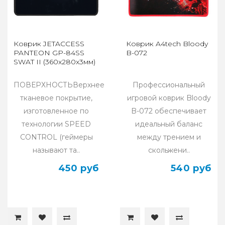
Коврик JETACCESS
Коврик A4tech Bloody
PANTEON GP-84SS
B-072
SWAT II (360x280x3мм)
ПОВЕРХНОСТЬВерхнее
Профессиональный
тканевое покрытие,
игровой коврик Bloody
изготовленное по
B-072 обеспечивает
технологии SPEED
идеальный баланс
CONTROL (геймеры
между трением и
называют та..
скольжени..
450 руб
540 руб