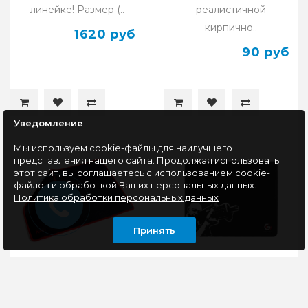
линейке! Размер (..
реалистичной
кирпично..
1620 руб
90 руб
Уведомление
Мы используем cookie-файлы для наилучшего
представления нашего сайта. Продолжая использовать
этот сайт, вы соглашаетесь с использованием cookie-
файлов и обработкой Ваших персональных данных.
Политика обработки персональных данных
Принять
Коврик Smartbuy
Коврик Gembird MP-
RUSH Red cage M-size,
GAME12 Снайпер