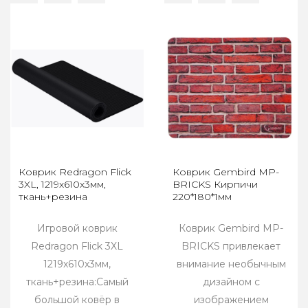
Коврик Redragon Flick
Коврик Gembird MP-
3XL, 1219х610х3мм,
BRICKS Кирпичи
ткань+резина
220*180*1мм
Игровой коврик
Коврик Gembird MP-
Redragon Flick 3XL
BRICKS привлекает
1219х610х3мм,
внимание необычным
ткань+резина:Самый
дизайном с
большой ковёр в
изображением