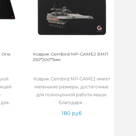
a One
Коврик Gembird MP-GAME2 БМП
250*200*3мм
дкой
Коврик Gembird MP-GAME2 имеет
зящей
маленькие размеры, достаточные
-
для полноценной работы мыши.
для..
Благодаря ..
180 руб