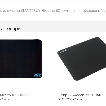
к для мыши SMARTBUY Breathe (S) темно-зеленый/зеленый, ре
е товары
A4tech X7-500MP
Коврик A4tech X7-200MP
x3 мм
250x200x3 мм