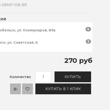
:
SBMP-108-BR
чие
4
робельск, ул. Коммунаров, 89а
2
нск, ул. Советская, 6
270 руб
Количество
КУПИТЬ
КУПИТЬ В 1 КЛИК