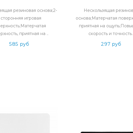
зящая резиновая основа;2-
Нескользящая резино
 сторонняя игровая
основа;Матерчатая поверх
ерхность;Матерчатая
приятная на ощупь;Пов
рхность, приятная на ..
скорость и точность.
585 руб
297 руб