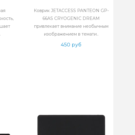
вая
Коврик JETACCESS PANTEON GP-
ность,
66AS CRYOGENIC DREAM
ышает
привлекает внимание необычным
.
изображением в темати..
450 руб