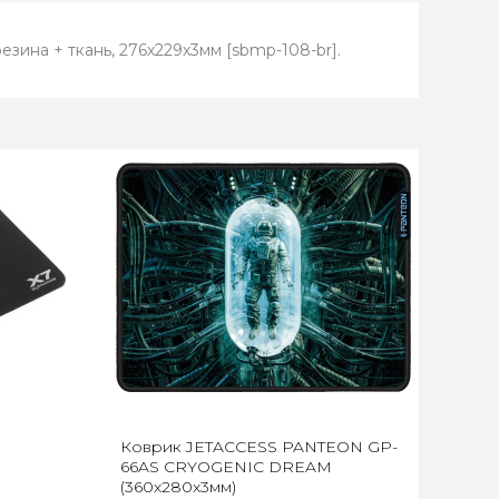
зина + ткань, 276х229х3мм [sbmp-108-br].
Коврик JETACCESS PANTEON GP-
66AS CRYOGENIC DREAM
(360x280x3мм)