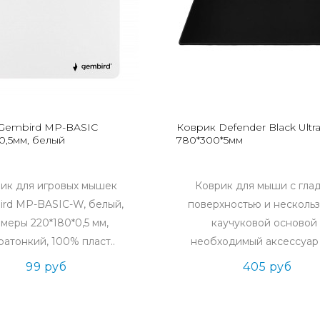
Gembird MP-BASIC
Коврик Defender Black Ultr
0,5мм, белый
780*300*5мм
ик для игровых мышек
Коврик для мыши с гла
rd MP-BASIC-W, белый,
поверхностью и несколь
змеры 220*180*0,5 мм,
каучуковой основой 
ратонкий, 100% пласт..
необходимый аксессуар 
99 руб
405 руб