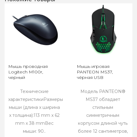
Мышь проводная
Мышь игровая
Logitech M100r,
PANTEON MS37,
черный
чёрная USB
Технические
Модель PANTEON®
характеристикиРазмеры
MS37 обладает
мыши (длина х ширина
стильным
х толщина):113 mm x 62
симметричным
mm x 38 mmВес
корпусом длиной чуть
мыши: 90..
более 12 сантиметров,