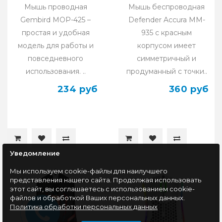
Мышь проводная
Мышь беспроводная
Gembird MOP-425 –
Defender Accura MM-
простая и удобная
935 с красным
модель для работы и
корпусом имеет
повседневного
симметричный и
использования. ..
продуманный с точки..
234 руб
360 руб
Уведомление
Мы используем cookie-файлы для наилучшего
представления нашего сайта. Продолжая использовать
этот сайт, вы соглашаетесь с использованием cookie-
файлов и обработкой Ваших персональных данных.
Политика обработки персональных данных