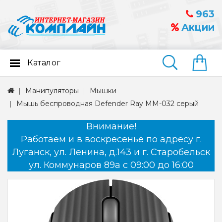
963
Акции
Каталог
Найти
Манипуляторы
Мышки
Мышь беспроводная Defender Ray MM-032 серый
Внимание!
Работаем и в воскресенье по адресу г.
Луганск, ул. Ленина, д.143 и г. Старобельск
ул. Коммунаров 89а с 09:00 до 16:00