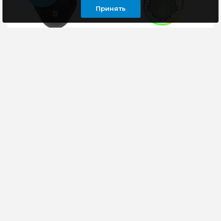
Принять
Мышь проводная
Мышь игровая
Defender Hit MB-601,
PANTEON MS77, белая
7цветов
USB
Мышь проводная
СЕНСОР INSTANT 725
Defender Hit MB-601
С
имеет оригинальный
МИКРОКОНТРОЛЛЕРОМКа
дизайн. Особенностью
и надежный игровой
модели является
сенсор от компании
разноцвет..
INSTANT обе..
248 руб
1170 руб