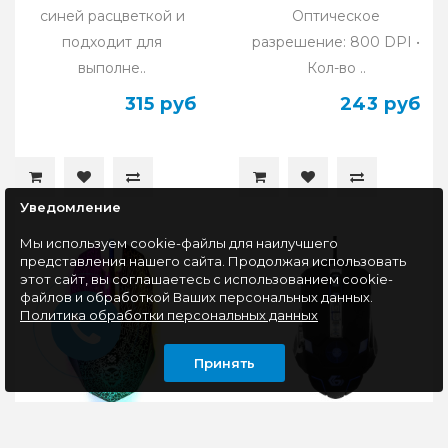
синей расцветкой и
Оптическое
подходит для
разрешение: 800 DPI •
выполне..
Кол-во ..
315 руб
243 руб
Уведомление
Мы используем cookie-файлы для наилучшего
представления нашего сайта. Продолжая использовать
этот сайт, вы соглашаетесь с использованием cookie-
файлов и обработкой Ваших персональных данных.
Политика обработки персональных данных
Принять
Мышь игровая
Мышь игровая