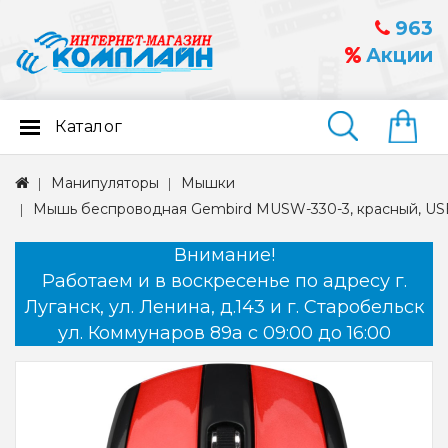
963
Акции
Каталог
Найти
Манипуляторы
Мышки
Мышь беспроводная Gembird MUSW-330-3, красный, US
Внимание!
Работаем и в воскресенье по адресу г.
Луганск, ул. Ленина, д.143 и г. Старобельск
ул. Коммунаров 89а с 09:00 до 16:00