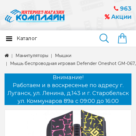
963
Акции
Каталог
Найти
Манипуляторы
Мышки
Мышь беспроводная игровая Defender Oneshot GM-067,
Внимание!
Работаем и в воскресенье по адресу г.
Луганск, ул. Ленина, д.143 и г. Старобельск
ул. Коммунаров 89а с 09:00 до 16:00