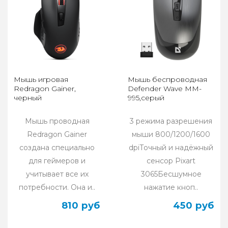
Мышь игровая
Мышь беспроводная
Redragon Gainer,
Defender Wave MM-
черный
995,серый
Мышь проводная
3 режима разрешения
Redragon Gainer
мыши 800/1200/1600
создана специально
dpiТочный и надёжный
для геймеров и
сенсор Pixart
учитывает все их
3065Бесшумное
потребности. Она и..
нажатие кноп..
810 руб
450 руб