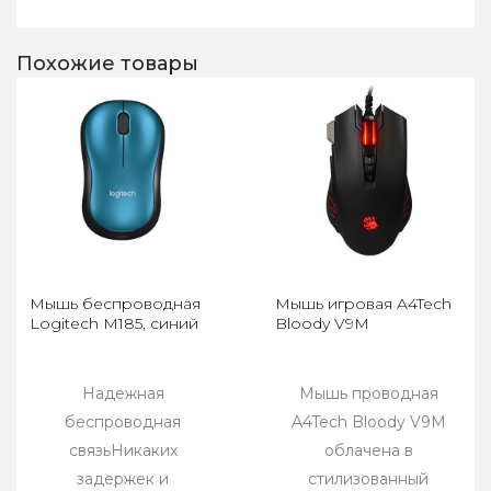
Похожие товары
Мышь беспроводная
Мышь игровая A4Tech
Logitech M185, синий
Bloody V9M
Надежная
Мышь проводная
беспроводная
A4Tech Bloody V9M
связьНикаких
облачена в
задержек и
стилизованный