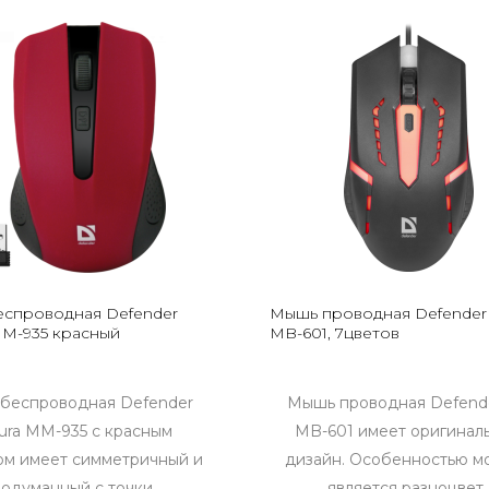
спроводная Defender
Мышь проводная Defender 
MM-935 красный
MB-601, 7цветов
беспроводная Defender
Мышь проводная Defende
ura MM-935 с красным
MB-601 имеет оригинал
ом имеет симметричный и
дизайн. Особенностью м
одуманный с точки..
является разноцвет.