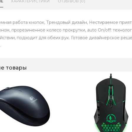
ИЕ
ХАРАКТЕРИСТИКИ
ОТЗЫВОВ (0)
мная работа кнопок, Трендовый дизайн, Нестираемое прият
рном, прорезиненное колесо прокрутки, auto On/off: техноло
йствии, подходит для обеих рук. Готовое дизайнерское реш
.
е товары