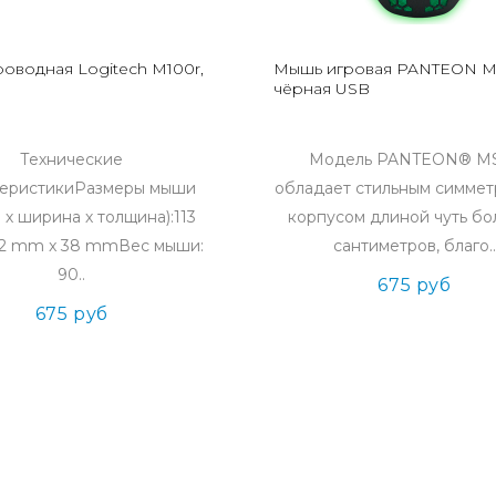
оводная Logitech M100r,
Мышь игровая PANTEON M
чёрная USB
Технические
Модель PANTEON® M
теристикиРазмеры мыши
обладает стильным симме
 х ширина х толщина):113
корпусом длиной чуть бо
2 mm x 38 mmВес мыши:
сантиметров, благо..
90..
675 руб
675 руб