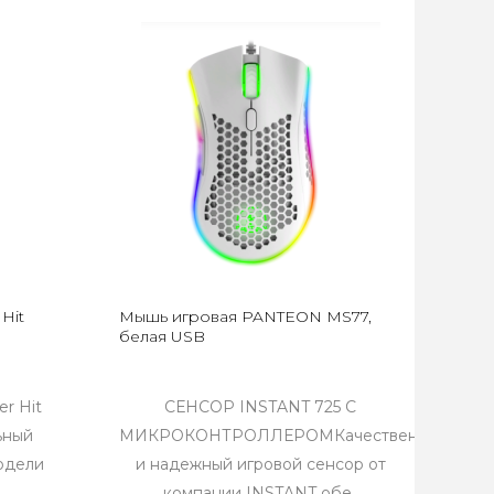
Hit
Мышь игровая PANTEON MS77,
белая USB
r Hit
СЕНСОР INSTANT 725 С
ьный
МИКРОКОНТРОЛЛЕРОМКачественный
одели
и надежный игровой сенсор от
.
компании INSTANT обе..