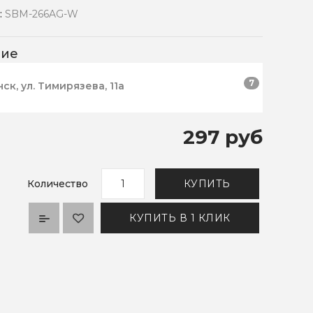
:
SBM-266AG-W
чие
7
нск, ул. Тимирязева, 11а
297 руб
Количество
КУПИТЬ
КУПИТЬ В 1 КЛИК