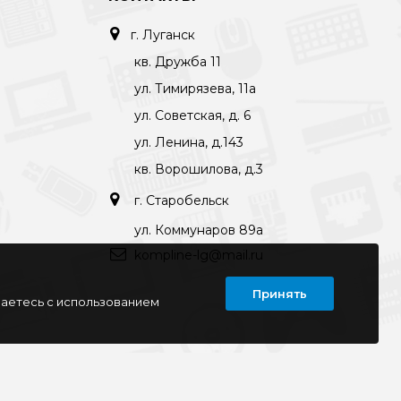
г. Луганск
кв. Дружба 11
ул. Тимирязева, 11а
ул. Советская, д. 6
ул. Ленина, д.143
кв. Ворошилова, д.3
г. Старобельск
ул. Коммунаров 89а
kompline-lg@mail.ru
Принять
шаетесь с использованием