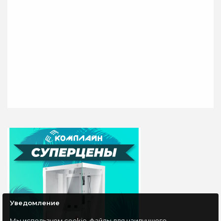
Мышь проводная
Мышь беспроводная
Gembird MOP-420,
Defender MM-605,
черный, USB
зеленый
Мышь проводная
Удобная
Gembird MOP-420
симметричная форма
представлена в
мыши. Высокое
лаконичном черном
разрешение 1200 dpi.
корпусе с тремя
Стойкое к цапапинам
кнопками управления...
покрытие...
270 руб
450 руб
Уведомление
Мы используем cookie-файлы для наилучшего