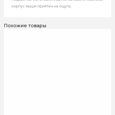
корпус мыши приятен на ощупь.
Похожие товары
Мышь игровая A4Tech
Мышь проводная
Bloody Q82
SVEN RX-30, черный
Мышь проводная
Мышь SVEN RX-30
A4Tech Bloody Q82
USB чёрная (2+1кл.