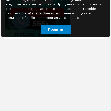
представления нашего сайта. Продолжая использовать
этот сайт, вы соглашаетесь с использованием cookie-
файлов и обработкой Ваших персональных данных.
Политика обработки персональных данных
Принять
Мышь беспроводная
Мышь беспроводная
Defender Accura MM-
JETACCESS R95 BT,
935, чёрный
BT+2.4G, голубой
Компактная мышь
Мышь беспроводная
беспроводная
Jet.A R95 располагает
DEFENDER WRL
4 кнопками, а также
ACCURA MM-935
колесом прокрутки,
является очень
мгновенно
удобным устройством
реагирующим..
как для в..
900 руб