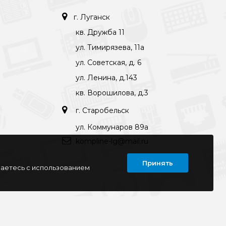
г. Луганск
кв. Дружба 11
ул. Тимирязева, 11а
ул. Советская, д. 6
ул. Ленина, д.143
кв. Ворошилова, д.3
г. Старобельск
ул. Коммунаров 89а
kompline-lg@mail.ru
Принять
шаетесь с использованием