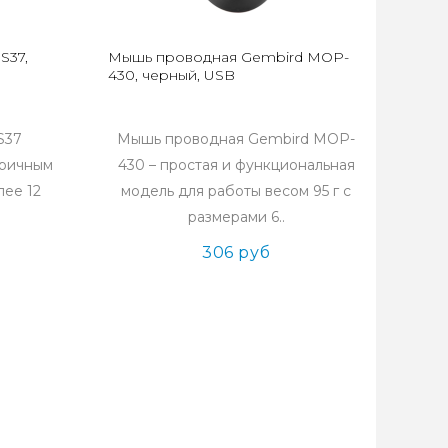
S37,
Мышь проводная Gembird MOP-
430, черный, USB
S37
Мышь проводная Gembird MOP-
тричным
430 – простая и функциональная
лее 12
модель для работы весом 95 г с
размерами 6..
306 руб