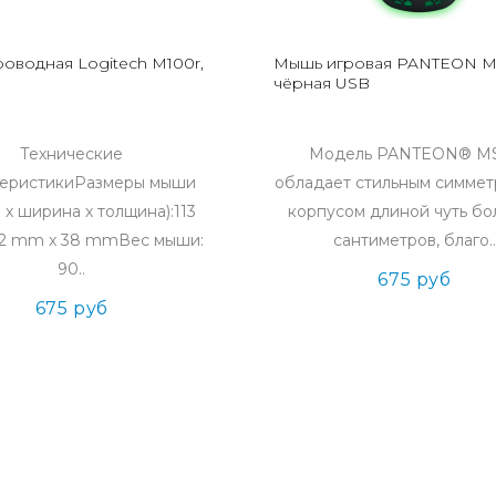
оводная Logitech M100r,
Мышь игровая PANTEON M
чёрная USB
Технические
Модель PANTEON® M
теристикиРазмеры мыши
обладает стильным симме
 х ширина х толщина):113
корпусом длиной чуть бо
2 mm x 38 mmВес мыши:
сантиметров, благо..
90..
675 руб
675 руб