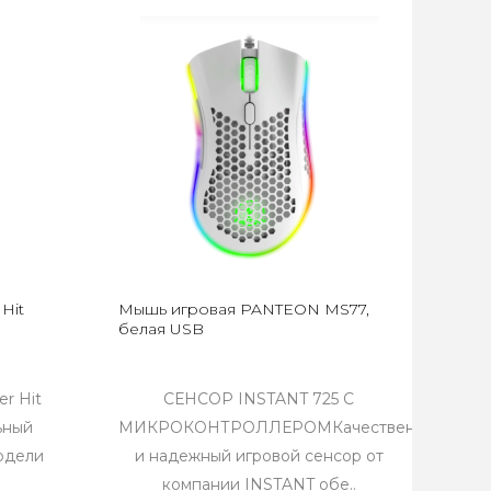
Hit
Мышь игровая PANTEON MS77,
белая USB
r Hit
СЕНСОР INSTANT 725 С
ьный
МИКРОКОНТРОЛЛЕРОМКачественный
одели
и надежный игровой сенсор от
.
компании INSTANT обе..