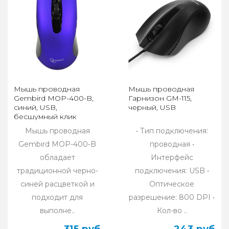
Мышь проводная
Мышь проводная
Gembird MOP-400-B,
Гарнизон GM-115,
синий, USB,
черный, USB
бесшумный клик
Мышь проводная
• Тип подключения:
Gembird MOP-400-B
проводная •
обладает
Интерфейс
традиционной черно-
подключения: USB •
синей расцветкой и
Оптическое
подходит для
разрешение: 800 DPI •
выполне..
Кол-во ..