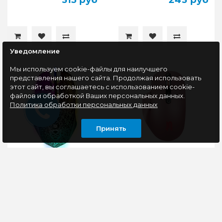
315 руб
243 руб
Уведомление
Мы используем cookie-файлы для наилучшего
представления нашего сайта. Продолжая использовать
этот сайт, вы соглашаетесь с использованием cookie-
файлов и обработкой Ваших персональных данных.
Политика обработки персональных данных
Принять
Мышь игровая
Мышь беспроводная
Defender Shock GM-
аккумуляторная
110L
JETACCESS R300G,
розовый
Мышь проводная
Мышь беспроводная
Defender SHOCK GM-
Jet.A R300G —