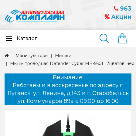
963
Акции
Каталог
Найти
Манипуляторы
Мышки
Мышь проводная Defender Cyber MB-560L, 7цветов, чёр
Внимание!
Работаем и в воскресенье по адресу г.
Луганск, ул. Ленина, д.143 и г. Старобельск
ул. Коммунаров 89а с 09:00 до 16:00