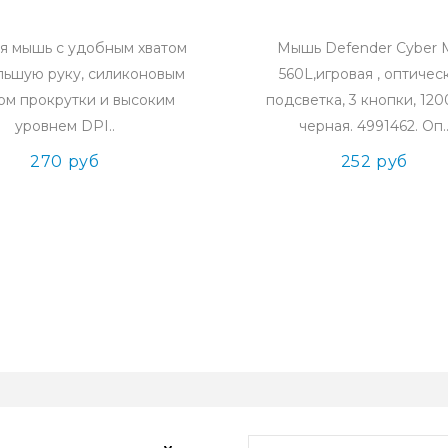
я мышь с удобным хватом
Мышь Defender Cyber 
льшую руку, силиконовым
560L,игровая , оптическ
ом прокрутки и высоким
подсветка, 3 кнопки, 1200
уровнем DPI..
черная. 4991462. Оп.
270 руб
252 руб