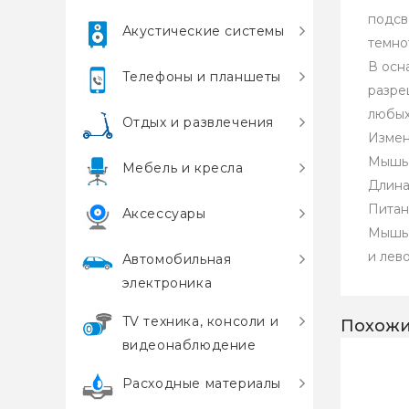
подсв
Акустические системы
темно
В осн
Телефоны и планшеты
разре
любых
Отдых и развлечения
Измен
Мышь 
Мебель и кресла
Длина
Питан
Аксессуары
Мышь 
и лев
Автомобильная
электроника
TV техника, консоли и
Похожи
видеонаблюдение
Расходные материалы