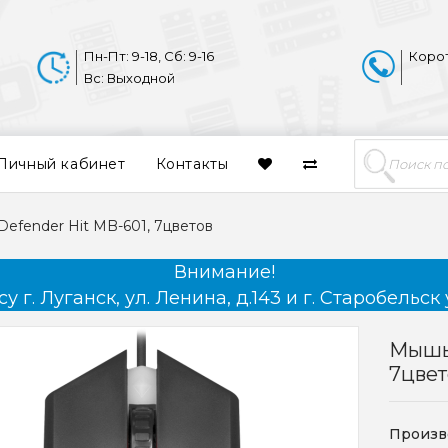
Пн-Пт: 9-18, Сб: 9-16
Коро
Вс: Выходной
Личный кабинет
Контакты
efender Hit MB-601, 7цветов
Внимание!
 г. Луганск, ул. Ленина, д.143 и г. Старобельск 
Мышь 
7цвет
Произв