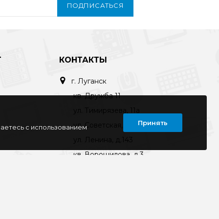
ПОДПИСАТЬСЯ
Т
КОНТАКТЫ
г. Луганск
кв. Дружба 11
ул. Тимирязева, 11а
Принять
ул. Советская, д. 6
шаетесь с использованием
ул. Ленина, д.143
кв. Ворошилова, д.3
г. Старобельск
ул. Коммунаров 89а
kompline-lg@mail.ru