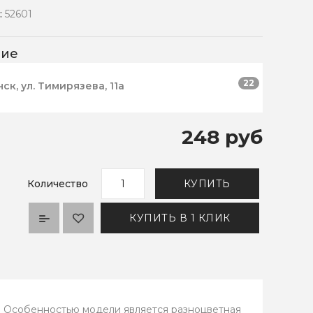
:
52601
чие
22
нск, ул. Тимирязева, 11а
248 руб
Количество
КУПИТЬ
КУПИТЬ В 1 КЛИК
. Особенностью модели является разноцветная