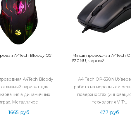
ровая A4Tech Bloody Q51,
Мышь проводная A4Tech O
530NU, черный
роводная A4Tech Bloody
A4 Tech OP-530NUУвере
– отличный вариант для
работа на неровных и рел
ьзования в динамичных
поверхностях (инноваци
играх. Металличес..
технология V-Tr..
1665 руб
477 руб