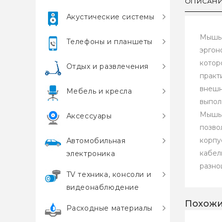
ОПИСАН
Акустические системы
Мышь 
Телефоны и планшеты
эргон
котор
Отдых и развлечения
практ
внешн
Мебель и кресла
выпол
Мышь 
Аксессуары
позво
корпу
Автомобильная
кабел
электроника
разно
TV техника, консоли и
видеонаблюдение
Похожи
Расходные материалы