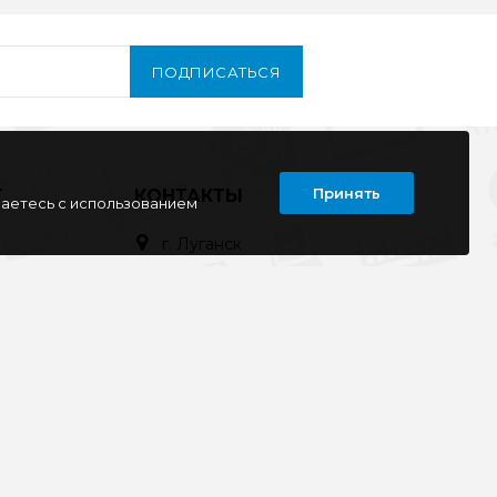
ПОДПИСАТЬСЯ
Принять
Т
КОНТАКТЫ
шаетесь с использованием
г. Луганск
кв. Дружба 11
ул. Тимирязева, 11а
ул. Советская, д. 6
ул. Ленина, д.143
кв. Ворошилова, д.3
г. Старобельск
ул. Коммунаров 89а