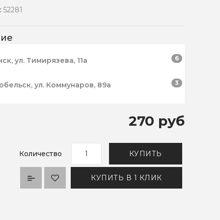
:
52281
чие
6
нск, ул. Тимирязева, 11а
3
робельск, ул. Коммунаров, 89а
270 руб
Количество
КУПИТЬ
КУПИТЬ В 1 КЛИК