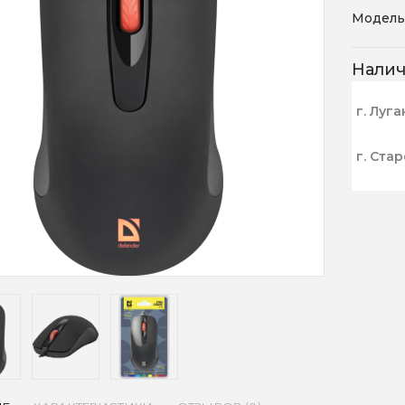
Модель
Нали
г. Луга
г. Ста