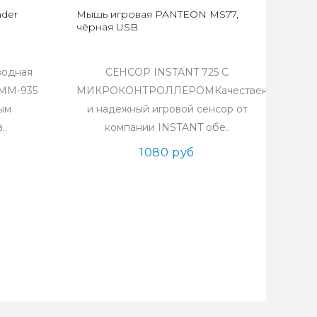
der
Мышь игровая PANTEON MS77,
чёрная USB
водная
СЕНСОР INSTANT 725 С
MM-935
МИКРОКОНТРОЛЛЕРОМКачественный
ным
и надежный игровой сенсор от
..
компании INSTANT обе..
1080 руб