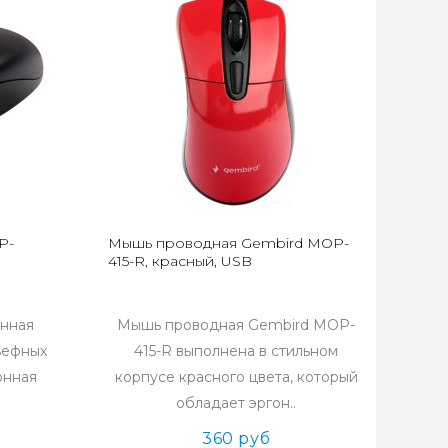
P-
Мышь проводная Gembird MOP-
415-R, красный, USB
нная
Мышь проводная Gembird MOP-
ьефных
415-R выполнена в стильном
онная
корпусе красного цвета, который
обладает эргон..
360 руб