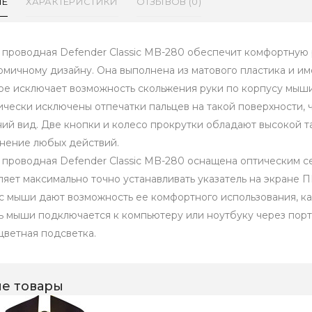
ИЕ
ХАРАКТЕРИСТИКИ
ОТЗЫВОВ (0)
проводная Defender Classic MB-280 обеспечит комфортную 
омичному дизайну. Она выполнена из матового пластика и име
ое исключает возможность скольжения руки по корпусу мыши
ически исключены отпечатки пальцев на такой поверхности, 
ий вид. Две кнопки и колесо прокрутки обладают высокой т
нение любых действий.
проводная Defender Classic MB-280 оснащена оптическим се
ляет максимально точно устанавливать указатель на экране
с мыши дают возможность ее комфортного использования, как
ь мыши подключается к компьютеру или ноутбуку через пор
цветная подсветка.
е товары