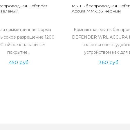
спроводная Defender
Мышь беспроводная Defen
 зеленый
Accura MM-935, чёрный
ая симметричная форма
Компактная мышь беспро
Высокое разрешение 1200
DEFENDER WRL ACCURA 
. Стойкое к цапапинам
является очень удоб
покрытие...
устройством как для в
450 руб
360 руб