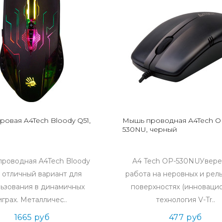
ровая A4Tech Bloody Q51,
Мышь проводная A4Tech O
530NU, черный
роводная A4Tech Bloody
A4 Tech OP-530NUУвере
– отличный вариант для
работа на неровных и рел
ьзования в динамичных
поверхностях (инноваци
играх. Металличес..
технология V-Tr..
1665 руб
477 руб