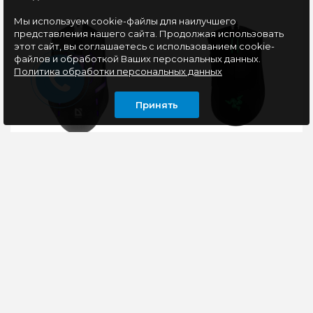
Мы используем cookie-файлы для наилучшего
представления нашего сайта. Продолжая использовать
этот сайт, вы соглашаетесь с использованием cookie-
файлов и обработкой Ваших персональных данных.
Политика обработки персональных данных
Принять
Мышь проводная
Мышь игровая Razer
Defender Flash MB-
DeathAdder Essential
600L USB
(RZ01-03850100-R3M1),
черный
Элегантная оптическая
Мышь проводная
проводная мышь
Razer DeathAdder
DEFENDER Flash MB-
Essential черная [RZ01-
600L станет не только
03850100-R3M1]
незаменимым
обладает слегка
периферийны..
изогнутым корп..