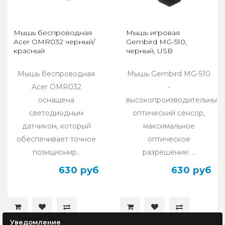
Мышь беспроводная
Мышь игровая
Acer OMR032 черный/
Gembird MG-510,
красный
черный, USB
Мышь беспроводная
Мышь Gembird MG-510
Acer OMR032
-
оснащена
высокопроизводительный
светодиодным
оптический сенсор,
датчиком, который
максимальное
обеспечивает точное
оптическое
позиционир..
разрешение: ..
630 руб
630 руб
Уведомление