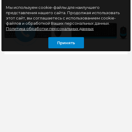
Мы используем cookie-файлы для наилучшего
представления нашего сайта. Продолжая использовать
этот сайт, вы соглашаетесь с использованием cookie-
файлов и обработкой Ваших персональных данных.
Политика обработки персональных данных
Принять
Проводной набор
Комплект
клавиатура + мышь
клавиатура+мышь
Defender C-991 RU
A4Tech FStyler F1010
Triumph, черный
черный/синий
Удобный проводной
Стильный и
офисный набор.
функциональный
Бесшумные клавиши
комплект
клавиатуры и кнопки
клавиатура+мышь
мыши - главное
A4Tech Fstyler F1010
достоинство эт..
обеспечит