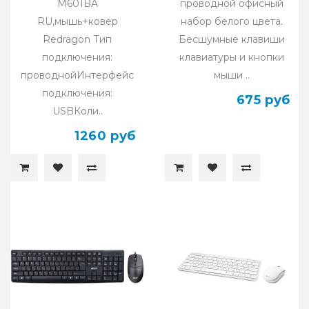
M601BA
проводной офисный
RU,мышь+ковер
набор белого цвета.
Redragon Тип
Бесшумные клавиши
подключения:
клавиатуры и кнопки
проводнойИнтерфейс
мыши ..
подключения:
675 руб
USBКоли..
1260 руб