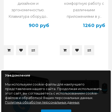
дизайном и
комфортную работу с
эргономичностью.
различными
Клавиатура оборудо..
приложениями в у..
900 руб
1260 руб
Уведомление
Мы используем cookie-файлы для наилучшего
представления нашего сайта. Продолжая использовать
этот сайт, вы соглашаетесь с использованием cookie-
файлов и обработкой Ваших персональных данных.
Политика обработки персональных данных