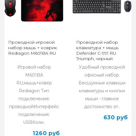
Проводной игровой
Проводной набор
набор мышь + коврик
клавиатура + мышь
Redragon M601BA RU
Defender C-991 RU
Triumph, черный
Игровой набор
Удобный проводной
M601BA
офисный набор.
RU,мышь+ковер
Бесшумные клавиши
Redragon Тип
клавиатуры и кнопки
подключения:
мыши - главное
проводнойИнтерфейс
достоинство эт..
подключения:
630 руб
USBКоли..
1260 руб