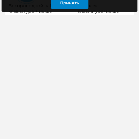
Принять
Беспроводной набор
Комплект
клавиатура + мышь
клавиатура+мышь
Smartbuy 626376AG-K,
A4Tech FStyler F1010
черный
черный/синий
Клавиатура+мышь
Стильный и
Smartbuy SBC-
функциональный
626376AG-K – простой
комплект
и понятный в
клавиатура+мышь
использовании набор,
A4Tech Fstyler F1010
оптимально подхо..
обеспечит
комфортную и произ..
1305 руб
1620 руб