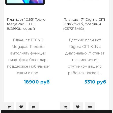
Планшет 10.95" Tecno
Планшет 7" Digma CITI
MegaPad 11 LTE
Kids 2/32Гб, розовый
8/256Gb, серый
(CS7216MG)
Планшет TECNO
Детский планшет
Megapad 11 может
Digma CITI Kids с
выполнять функции
диагональю 7" станет
смартфона благодаря
незаменимым
поддержке мобильной
спутником вашего
связи и пре..
ребенка, посколь..
18900 руб
5310 руб