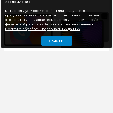
Уведомление
Мы используем cookie-файлы для наилучшего
представления нашего сайта. Продолжая использовать
этот сайт, вы соглашаетесь с использованием cookie-
файлов и обработкой Ваших персональных данных.
Политика обработки персональных данных
Принять
Планшет 11" Huawei
Планшет 11" Xiaomi Mi
MatePad SE 11 6/128Gb
Pad 7 8/256 Gray EU
Wi-Fi, серый
Планшет HUAWEI
Xiaomi Mi Pad 7 — это
MatePad SE 11 Wi-Fi со
планшет с большим
встроенной памятью
экраном и мощным
128 ГБ обладает серым
процессором, который
металлическим
обеспечивает высокую