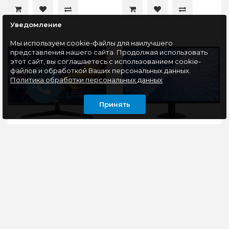
Уведомление
Мы используем cookie-файлы для наилучшего
представления нашего сайта. Продолжая использовать
этот сайт, вы соглашаетесь с использованием cookie-
файлов и обработкой Ваших персональных данных.
Политика обработки персональных данных
Принять
Монитор 27" ASUS
Монитор 27" AOC
VY279HGR (120Hz),
Q27B30S3 (QHD,
черный
120Hz), черный
Откройте для себя
Монитор AOC
новый уровень
Q27B30S3 выделяется
визуального
своим 27-дюймовым
восприятия и
экраном IPS QHD,