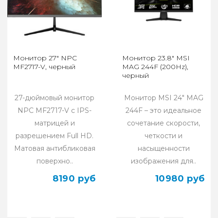
Монитор 27" NPC
Монитор 23.8" MSI
MF2717-V, черный
MAG 244F (200Hz),
черный
27-дюймовый монитор
Монитор MSI 24" MAG
NPC MF2717-V с IPS-
244F – это идеальное
матрицей и
сочетание скорости,
разрешением Full HD.
четкости и
Матовая антибликовая
насыщенности
поверхно..
изображения для..
8190 руб
10980 руб