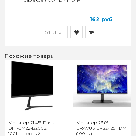
Cablexpert CC-HDMI4L-1M
162 руб
КУПИТЬ
Похожие товары
Монитор 21.45" Dahua
Монитор 23.8"
DHI-LM22-B200S,
BRAVUS BVS2425HDM
100Hz, черный
(100Hz)