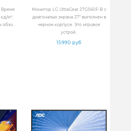
; Время
Монитор LG UltraGear 27GS60F-B с
 кд/м²;
диагональю экрана 27" выполнен в
 обзо..
черном корпусе. Это игровое
устрой..
15990 руб