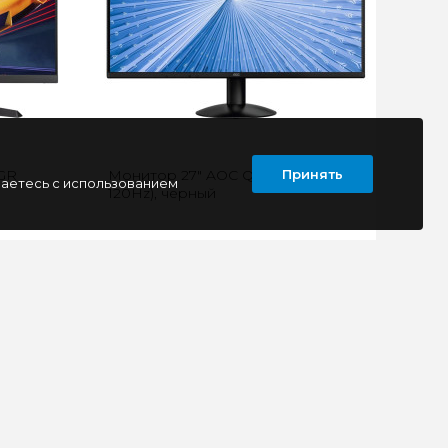
Принять
GR
Монитор 27" AOC Q27B30S3 (QHD,
шаетесь с использованием
120Hz), черный
уровень
Монитор AOC Q27B30S3
я и
выделяется своим 27-дюймовым
ASUS
экраном IPS QHD, обеспечивая
.
четкое и точное воспр..
10980 руб