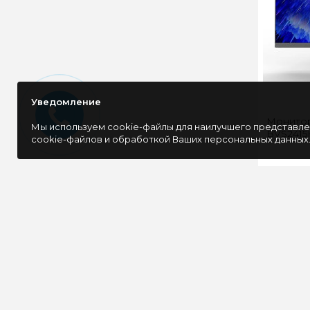
Уведомление
Монитор
Мы используем cookie-файлы для наилучшего представлен
BVS2415
cookie-файлов и обработкой Ваших персональных данных
24‑дюй
F
п
соврем