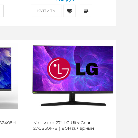
КУПИТЬ
S2405H
Монитор 27" LG UltraGear
27GS60F-B (180Hz), черный