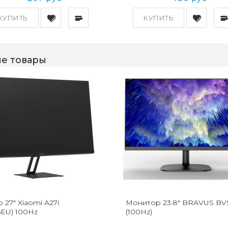
КУПИТЬ
КУПИТЬ
е товары
27" Xiaomi A27i
Монитор 23.8" BRAVUS BV
5EU) 100Hz
(100Hz)