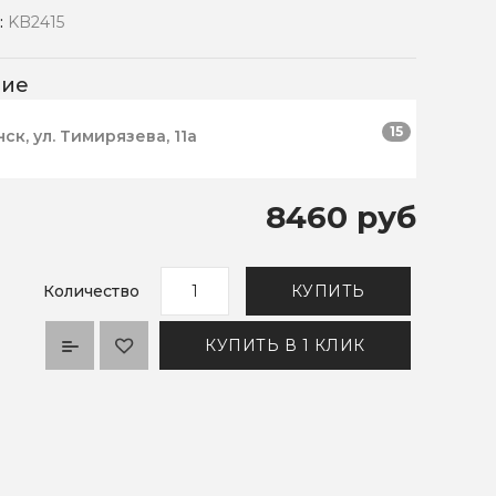
:
KB2415
чие
15
нск, ул. Тимирязева, 11а
8460 руб
Количество
КУПИТЬ
КУПИТЬ В 1 КЛИК