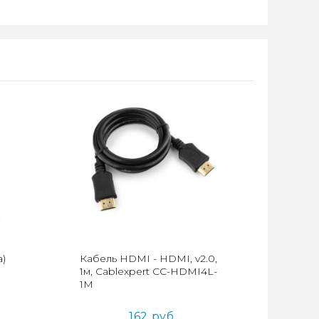
)
Кабель HDMI - HDMI, v2.0,
1м, Cablexpert CC-HDMI4L-
1M
162 руб