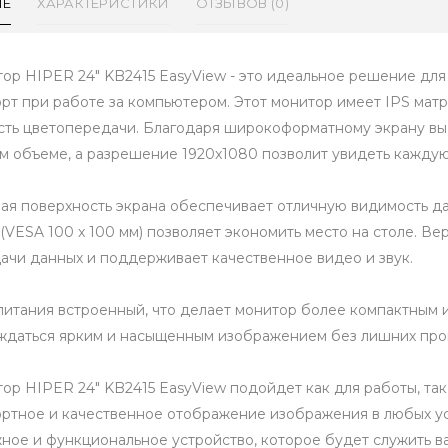
ИЕ
ХАРАКТЕРИСТИКИ
ОТЗЫВОВ (0)
ор HIPER 24" KB2415 EasyView - это идеальное решение для 
рт при работе за компьютером. Этот монитор имеет IPS матр
сть цветопередачи. Благодаря широкоформатному экрану вы 
м объеме, а разрешение 1920x1080 позволит увидеть каждую
ая поверхность экрана обеспечивает отличную видимость да
 (VESA 100 x 100 мм) позволяет экономить место на столе. В
ачи данных и поддерживает качественное видео и звук.
питания встроенный, что делает монитор более компактным 
ждаться ярким и насыщенным изображением без лишних пров
ор HIPER 24" KB2415 EasyView подойдет как для работы, так
ртное и качественное отображение изображения в любых усл
ное и функциональное устройство, которое будет служить ва