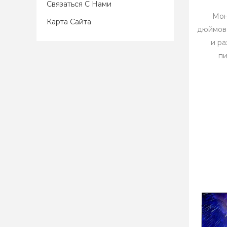
Связаться С Нами
Мон
Карта Сайта
дюймова
и р
пи