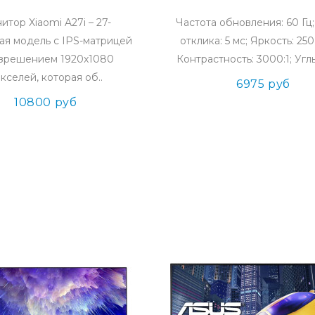
итор Xiaomi A27i – 27-
Частота обновления: 60 Гц
я модель с IPS-матрицей
отклика: 5 мс; Яркость: 250
азрешением 1920x1080
Контрастность: 3000:1; Углы
кселей, которая об..
6975 руб
10800 руб