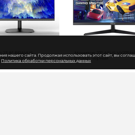
 23.8" BRAVUS
Монитор 27" ASUS VY279H
ия нашего сайта. Продолжая использовать этот сайт, вы согла
HM (100Hz)
(120Hz), черный
.
Политика обработки персональных данных
мовый монитор с чётким
Откройте для себя новый 
ull HD‑разрешением,
визуального восприяти
оддержкой 75 Hz и
комфорта с монитором 
енными интерфейсами —
VY279HGR. Эта мод.
уни..
10890 руб
7290 руб