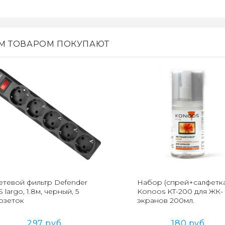
ИМ ТОВАРОМ ПОКУПАЮТ
етевой фильтр Defender
Набор (спрей+салфетка
S largo, 1.8м, черный, 5
Konoos KT-200 для ЖК-
озеток
экранов 200мл.
297 руб
180 руб