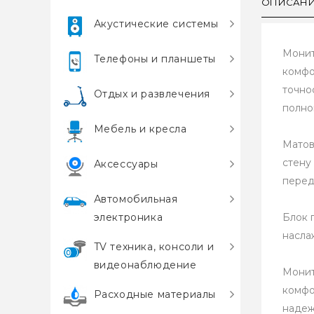
ОПИСАН
Акустические системы
Монит
Телефоны и планшеты
комфо
точно
Отдых и развлечения
полно
Мебель и кресла
Матов
стену
Аксессуары
перед
Автомобильная
электроника
Блок 
насла
TV техника, консоли и
видеонаблюдение
Монит
комфо
Расходные материалы
надеж