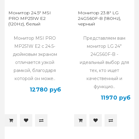
Монитор 24.5" MSI
Монитор 23.8" LG
PRO MP251W E2
24GS60F-B (180Hz),
(120Hz), белый
черный
Монитор MSI PRO
Представляем вам
MP251W E2 с 24.5-
монитор LG 24"
дюймовым экраном
24GS60F-B -
отличается узкой
идеальный выбор для
рамкой, благодаря
тех, кто ищет
которой он може..
качественный и
функцио..
12780 руб
11970 руб