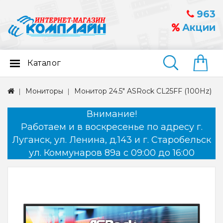
963
Акции
Каталог
Найти
Мониторы
Монитор 24.5" ASRock CL25FF (100Hz)
Внимание!
Работаем и в воскресенье по адресу г.
Луганск, ул. Ленина, д.143 и г. Старобельск
ул. Коммунаров 89а с 09:00 до 16:00