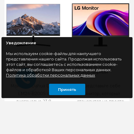
Уведомление
Мы используем cookie-файлы для наилучшего
представления нашего сайта. Продолжая использовать
Монитор 23.8" Dahua
Монитор 27" LG
этот сайт, вы соглашаетесь с использованием cookie-
DHI-LM24-B200S,
27U631A-B, (QHD,
файлов и обработкой Ваших персональных данных.
100Hz, черный
100Hz), черный
Политика обработки персональных данных
Монитор Dahua DHI-
Представьте себе
Принять
LM24-B200S с
монитор, который
диагональю 23,8
становится не просто
дюйма и разрешением
окном в цифровой мир,
FHD сочетает в себе
а его продолжением —
элегантный ди..
бе..