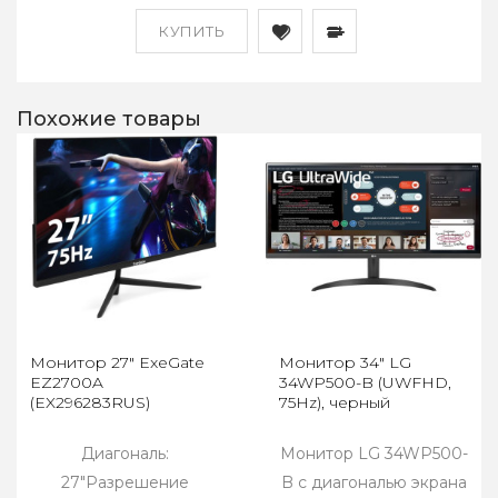
КУПИТЬ
Похожие товары
Монитор 27" ExeGate
Монитор 34" LG
EZ2700A
34WP500-B (UWFHD,
(EX296283RUS)
75Hz), черный
Диагональ:
Монитор LG 34WP500-
27"Разрешение
B с диагональю экрана