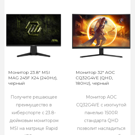
Монитор 23.8" MSI
Монитор 32" AOC
MAG 245F X24 (240Hz),
CQ32G4VE (QHD,
черный
180Hz), черный
Получите решающее
Монитор AOC
преимущество в
CQ32G4VE с изогнутой
киберспорте с 23.8-
панелью 1500R
дюймовым монитором
стандарта QHD
MSI на матрице Rapid
позволит насладиться