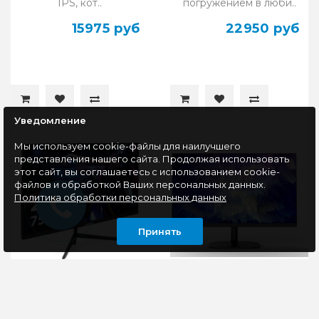
IPS, кот..
погружением в люби..
15975 руб
22950 руб
Уведомление
Мы используем cookie-файлы для наилучшего
представления нашего сайта. Продолжая использовать
этот сайт, вы соглашаетесь с использованием cookie-
файлов и обработкой Ваших персональных данных.
Политика обработки персональных данных
Принять
Монитор 27" ExeGate
Монитор 23.8"
EZ2700A
BRAVUS BVS2405H
(EX296283RUS)
(100Hz)