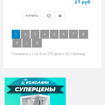
27 руб
КУПИТЬ
1
2
3
4
5
6
7
8
9
>
>|
Показано с 1 по 8 из 375 (всего 47 страниц)