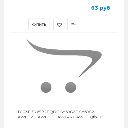
63 руб
КУПИТЬ
D103E SY6982EQDC SY6982E SY6982
AWFGZG AWFCBE AWF4RF AWF... Qfn-16