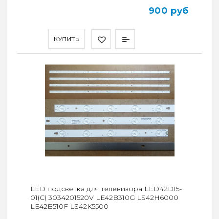
900 руб
КУПИТЬ
LED подсветка для телевизора LED42D15-
01(C) 3034201520V LE42B310G LS42H6000
LE42B510F LS42K5500