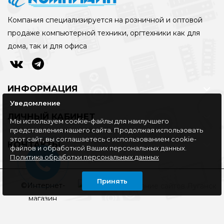
Компания специализируется на розничной и оптовой
продаже компьютерной техники, оргтехники как для
дома, так и для офиса
ИНФОРМАЦИЯ
Уведомление
ЛИЧНЫЙ КАБИНЕТ
Мы используем cookie-файлы для наилучшего
представления нашего сайта. Продолжая использовать
этот сайт, вы соглашаетесь с использованием cookie-
КОНТАКТЫ
файлов и обработкой Ваших персональных данных.
Политика обработки персональных данных
Принять
©Интернет-
магазин
КОМПЛАЙН, 2016