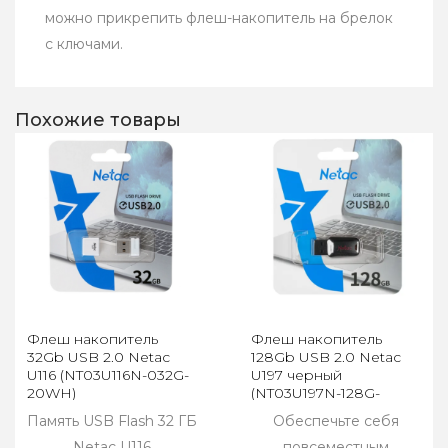
можно прикрепить флеш-накопитель на брелок
с ключами.
Похожие товары
Флеш накопитель
Флеш накопитель
32Gb USB 2.0 Netac
128Gb USB 2.0 Netac
U116 (NT03U116N-032G-
U197 черный
20WH)
(NT03U197N-128G-
20BK)
Память USB Flash 32 ГБ
Обеспечьте себя
Netac U116
повсеместным