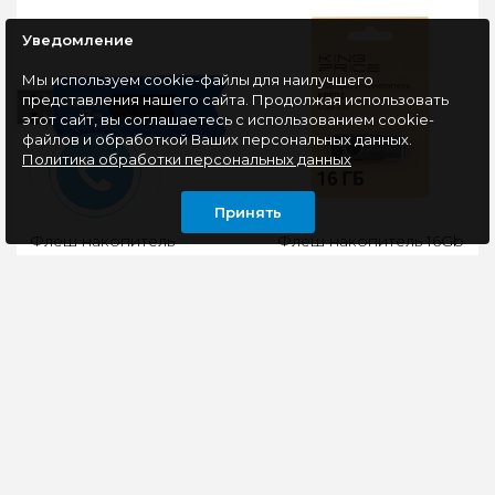
Уведомление
Мы используем cookie-файлы для наилучшего
представления нашего сайта. Продолжая использовать
этот сайт, вы соглашаетесь с использованием cookie-
файлов и обработкой Ваших персональных данных.
Политика обработки персональных данных
Принять
Флеш накопитель
Флеш накопитель 16Gb
32Gb USB 2.0 SmartBuy
USB 2.0 KingPrice
STREAM Blue
(KPFD2A016ABK),
(SB32GBST-B)
черный
Флеш-накопитель,
Память USB Flash 16 ГБ
32GB, интерфейс USB
KingPrice KPFD2
2.0, у флешки есть
[KPFD2A016ABK] –
отверстие для шнурка,
флеш-накопитель для
что позволит носить
подключения к
фл..
компьютера..