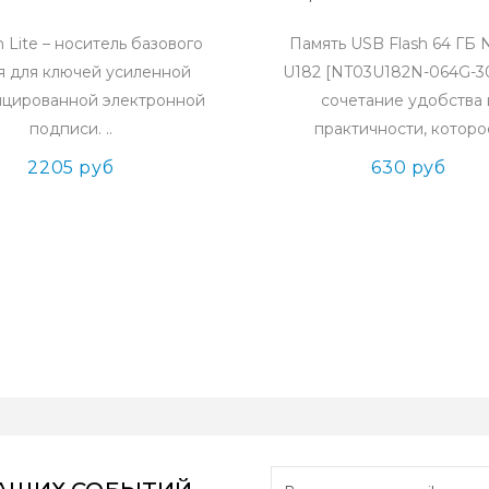
 Lite – носитель базового
Память USB Flash 64 ГБ 
я для ключей усиленной
U182 [NT03U182N-064G-3
ицированной электронной
сочетание удобства 
подписи. ..
практичности, которое
2205 руб
630 руб