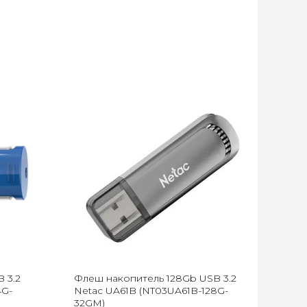
 3.2
Флеш накопитель 128Gb USB 3.2
4G-
Netac UA61B (NT03UA61B-128G-
32GM)