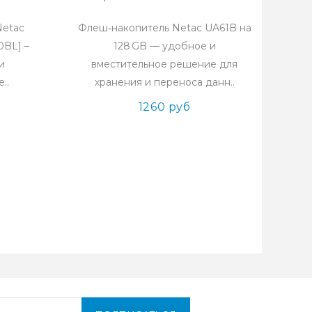
Netac
Флеш‑накопитель Netac UA61B на
0BL] –
128 GB — удобное и
и
вместительное решение для
..
хранения и переноса данн..
1260 руб