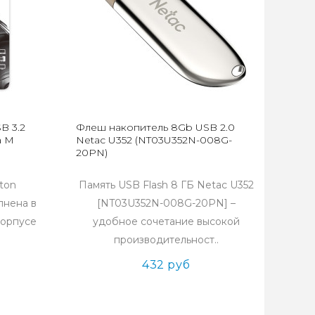
B 3.2
Флеш накопитель 8Gb USB 2.0
a M
Netac U352 (NT03U352N-008G-
20PN)
ston
Память USB Flash 8 ГБ Netac U352
лнена в
[NT03U352N-008G-20PN] –
корпусе
удобное сочетание высокой
производительност..
432 руб