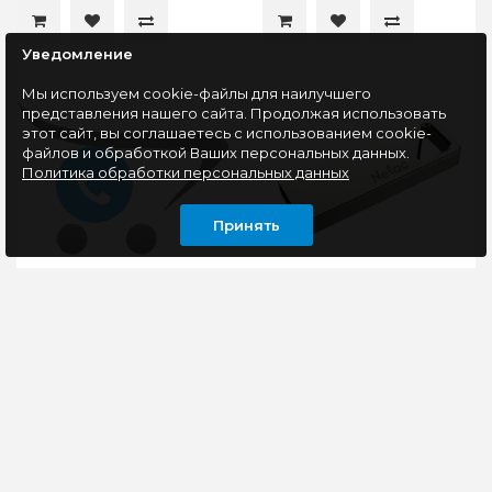
Уведомление
Мы используем cookie-файлы для наилучшего
представления нашего сайта. Продолжая использовать
этот сайт, вы соглашаетесь с использованием cookie-
файлов и обработкой Ваших персональных данных.
Политика обработки персональных данных
Принять
Флеш накопитель
Флеш накопитель
64Gb USB 2.0
64Gb USB 2.0 Netac
SmartBuy GLOSSY
U326 (NT03U326N-
Black (SB64GBGS-K)
064G-20PN)
..
Интерфейс USB 2.0.
Объем 64 GB.
0 руб
Материал цинковый
сплав. Техническое