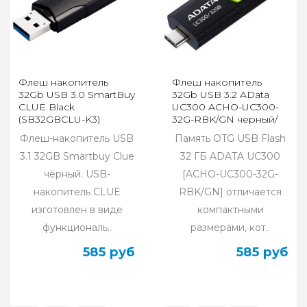
Флеш накопитель
Флеш накопитель
32Gb USB 3.0 SmartBuy
32Gb USB 3.2 AData
CLUE Black
UC300 ACHO-UC300-
(SB32GBCLU-K3)
32G-RBK/GN черный/
зеленый
Флеш-накопитель USB
Память OTG USB Flash
3.1 32GB Smartbuy Clue
32 ГБ ADATA UC300
чёрный. USB-
[ACHO-UC300-32G-
накопитель CLUE
RBK/GN] отличается
изготовлен в виде
компактными
функциональ..
размерами, кот..
585 руб
585 руб