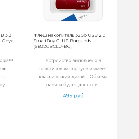
B 3.2
Флеш накопитель 32Gb USB 2.0
a Onyx
SmartBuy CLUE Burgundy
(SB32GBCLU-BG)
xodia™
Устройство выполнено в
ель
пластиковом корпусе и имеет
 1,
классический дизайн. Объема
у..
памяти будет достаточ..
495 руб