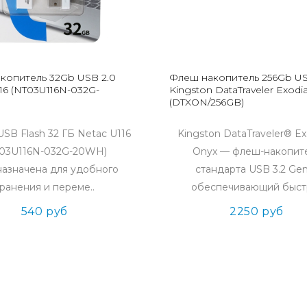
копитель 32Gb USB 2.0
Флеш накопитель 256Gb US
16 (NT03U116N-032G-
Kingston DataTraveler Exodi
(DTXON/256GB)
SB Flash 32 ГБ Netac U116
Kingston DataTraveler® E
03U116N-032G-20WH)
Onyx — флеш-накопит
азначена для удобного
стандарта USB 3.2 Gen
ранения и переме..
обеспечивающий быстр
540 руб
2250 руб