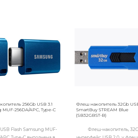
копитель 256Gb USB 3.1
Флеш накопитель 32Gb USB
 MUF-256DA/APC, Type-C
SmartBuy STREAM Blue
(SB32GBST-B)
 USB Flash Samsung MUF-
Флеш-накопитель, 32G
APC Type-C выполнена в
интерфейс USB 2.0, у флеш