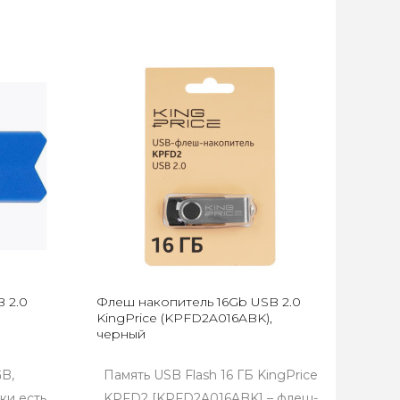
 2.0
Флеш накопитель 16Gb USB 2.0
KingPrice (KPFD2A016ABK),
черный
B,
Память USB Flash 16 ГБ KingPrice
ки есть
KPFD2 [KPFD2A016ABK] – флеш-