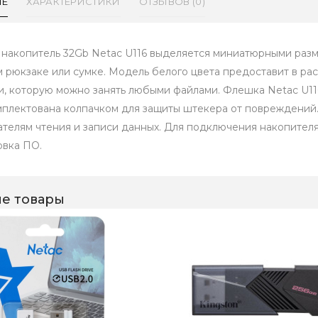
ИЕ
ХАРАКТЕРИСТИКИ
ОТЗЫВОВ (0)
накопитель 32Gb Netac U116 выделяется миниатюрными разме
 рюкзаке или сумке. Модель белого цвета предоставит в ра
и, которую можно занять любыми файлами. Флешка Netac U11
мплектована колпачком для защиты штекера от повреждений.
ателям чтения и записи данных. Для подключения накопител
овка ПО.
е товары