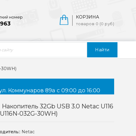
КОРЗИНА
ткий номер
963
товаров 0 (0 руб)
Найти
G-30WH)
ул. Коммунаров 89а с 09:00 до 16:00
Накопитель 32Gb USB 3.0 Netac U116
3U116N-032G-30WH)
одитель::
Netac