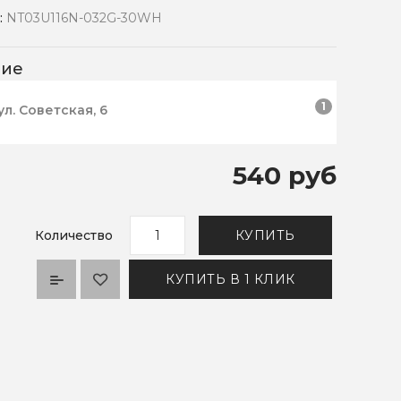
:
NT03U116N-032G-30WH
чие
1
ул. Советская, 6
540 руб
Количество
КУПИТЬ
КУПИТЬ В 1 КЛИК