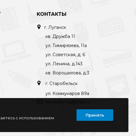
Т
КОНТАКТЫ
г. Луганск
кв. Дружба 11
ул. Тимирязева, 11а
ул. Советская, д. 6
ул. Ленина, д.143
кв. Ворошилова, д.3
г. Старобельск
ул. Коммунаров 89а
kompline-lg@mail.ru
Принять
шаетесь с использованием