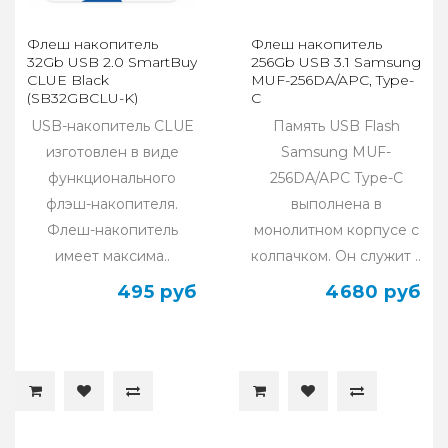
Флеш накопитель
Флеш накопитель
32Gb USB 2.0 SmartBuy
256Gb USB 3.1 Samsung
CLUE Black
MUF-256DA/APC, Type-
(SB32GBCLU-K)
C
USB-накопитель CLUE
Память USB Flash
изготовлен в виде
Samsung MUF-
функционального
256DA/APC Type-C
флэш-накопителя.
выполнена в
Флеш-накопитель
монолитном корпусе с
имеет максима..
колпачком. Он служит ..
495 руб
4680 руб