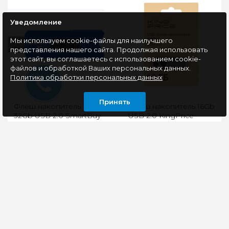
Уведомление
Мы используем cookie-файлы для наилучшего
представления нашего сайта. Продолжая использовать
этот сайт, вы соглашаетесь с использованием cookie-
файлов и обработкой Ваших персональных данных.
Политика обработки персональных данных
Принять
Флеш накопитель
Флеш накопитель 16Gb
32Gb USB 2.0 SmartBuy
USB 2.0 KingPrice
STREAM Blue
(KPFD2A016ABK),
(SB32GBST-B)
черный
Флеш-накопитель,
Память USB Flash 16 ГБ
32GB, интерфейс USB
KingPrice KPFD2
2.0, у флешки есть
[KPFD2A016ABK] –
отверстие для шнурка,
флеш-накопитель для
что позволит носить
подключения к
фл..
компьютера..