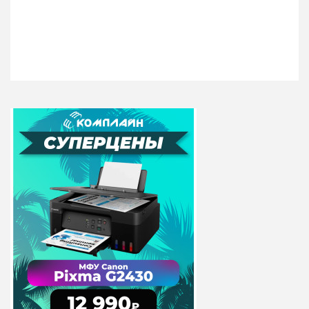
Флеш накопитель
Флеш накопитель
128Gb USB 3.0
64Gb USB 3.0
SmartBuy CLUE Black
SmartBuy CLUE Black
(SB128GBCLU-K3)
(SB64GBCLU-K3)
Флеш-память Clue
USB Флеш-накопитель
позволит вам достичь
Smartbuy Clue