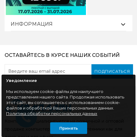
совершенно нового
выполнен в
уровня комфорта и
классическом дизайне
эффективности в
из пластика черного
вашей заня..
цвета и укомпл..
1890 руб
585 руб
Уведомление
Мы используем cookie-файлы для наилучшего
представления нашего сайта. Продолжая использовать
этот сайт, вы соглашаетесь с использованием cookie-
файлов и обработкой Ваших персональных данных.
Политика обработки персональных данных
Принять