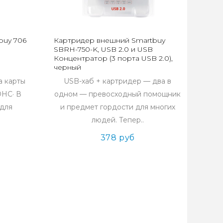
buy 706
Картридер внешний Smartbuy
SBRH-750-K, USB 2.0 и USB
Концентратор (3 порта USB 2.0),
черный
а карты
USB-хаб + картридер — два в
DHC· В
одном — превосходный помощник
 для
и предмет гордости для многих
людей. Тепер..
378 руб