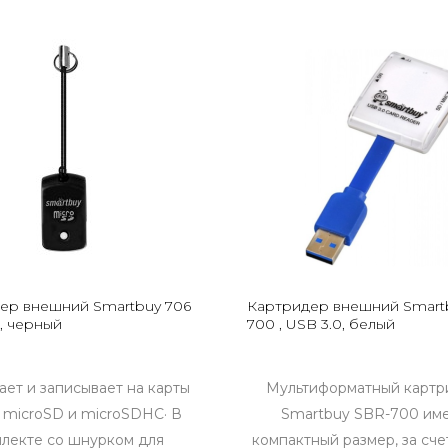
ер внешний Smartbuy 706
Картридер внешний Smart
0, черный
700 , USB 3.0, белый
вает и записывает на карты
Мультиформатный картр
 microSD и microSDHC· В
Smartbuy SBR-700 им
лекте со шнурком для
компактный размер, за сче