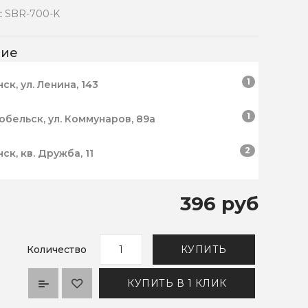
:
SBR-700-K
чие
1
нск, ул. Ленина, 143
1
робельск, ул. Коммунаров, 89а
2
нск, кв. Дружба, 11
396 руб
Количество
КУПИТЬ
КУПИТЬ В 1 КЛИК