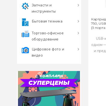
Запчасти и
инструменты
Картрид
Бытовая техника
750, US
(3 порта
Торгово‑офисное
USB-х
оборудование
одном —
Цифровое фото и
и пред
видео