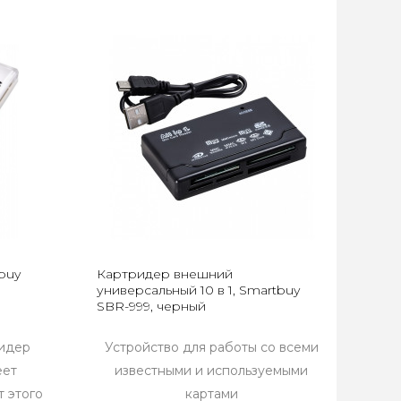
buy
Картридер внешний
универсальный 10 в 1, Smartbuy
SBR-999, черный
идер
Устройство для работы со всеми
еет
известными и используемыми
т этого
картами