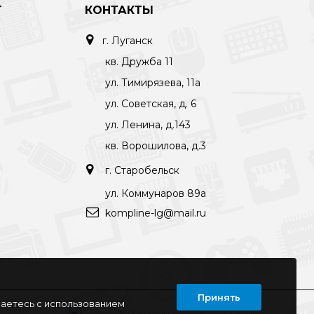
Т
КОНТАКТЫ
г. Луганск
кв. Дружба 11
ул. Тимирязева, 11а
ул. Советская, д. 6
ул. Ленина, д.143
кв. Ворошилова, д.3
г. Старобельск
ул. Коммунаров 89а
kompline-lg@mail.ru
Принять
шаетесь с использованием