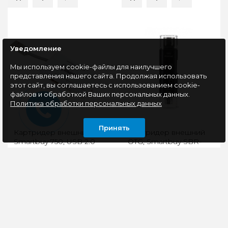
Уведомление
Мы используем cookie-файлы для наилучшего
представления нашего сайта. Продолжая использовать
этот сайт, вы соглашаетесь с использованием cookie-
файлов и обработкой Ваших персональных данных.
Политика обработки персональных данных
Принять
Картридер внешний
Картридер внешний
Smartbuy 750, USB 2.0
OTG, Smartbuy SBR-
и USB Концентратор
801-S, Type-
(3 порта USB 2.0),
C/microUSB/USB 2.0
белый
Скорость передачи
Режим работы
данных до 480 Мбит/
OTGРазъемы USB Type
секСовместимость
A/MicroUSB/TypeC/USB
SD(Secure Digital) /
Type A(F)Материал
SDHC (Secure Digital
корпуса