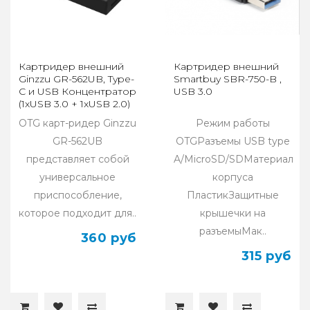
Картридер внешний
Картридер внешний
Ginzzu GR-562UB, Type-
Smartbuy SBR-750-B ,
C и USB Концентратор
USB 3.0
(1xUSB 3.0 + 1xUSB 2.0)
OTG карт-ридер Ginzzu
Режим работы
GR-562UB
OTGРазъемы USB type
представляет собой
A/MicroSD/SDМатериал
универсальное
корпуса
приспособление,
ПластикЗащитные
которое подходит для..
крышечки на
разъемыМак..
360 руб
315 руб